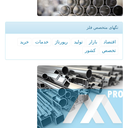
تگهای متخصص فلز
اقتصاد
بازار
تولید
رپورتاژ
خدمات
خرید
تخصص
كشور