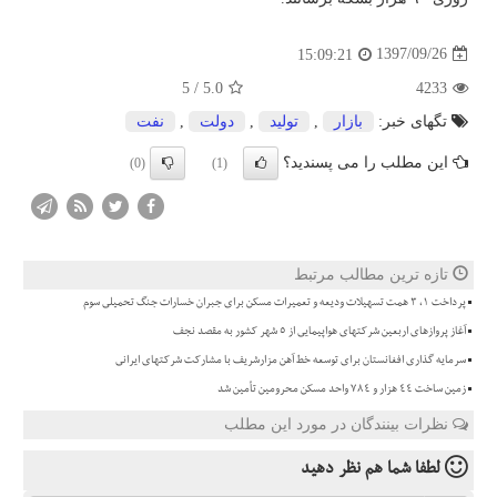
1397/09/26
15:09:21
5
/
5.0
4233
تگهای خبر:
بازار
,
تولید
,
دولت
,
نفت
این مطلب را می پسندید؟
(0)
(1)
تازه ترین مطالب مرتبط
پرداخت ۱، ۳ همت تسهیلات ودیعه و تعمیرات مسکن برای جبران خسارات جنگ تحمیلی سوم
آغاز پروازهای اربعین شرکتهای هواپیمایی از 5 شهر کشور به مقصد نجف
سرمایه گذاری افغانستان برای توسعه خط آهن مزارشریف با مشارکت شرکتهای ایرانی
زمین ساخت ۴۴ هزار و ۷۸۴ واحد مسکن محرومین تأمین شد
نظرات بینندگان در مورد این مطلب
لطفا شما هم
نظر دهید