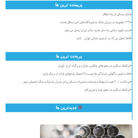
پربیننده ترین ها
بازار مسکن در راه انتظار
۱۳۳ هواپیما در جریان جنگ به فرودگاه های امن منتقل شدند
بندر شهید رجایی به نسل جدید بنادر ایران تبدیل می شود
آغاز تحول بزرگ در کریدور حیاتی تهران - تاجر
پربحث ترین ها
ترافیک سنگین در محورهای چالوس، هراز و بزرگراه کرج-تهران
علت تغییر ناگهانی بارندگی ها چیست؟ احتمال بارشهای فراتر از نرمال پاییز
پرداخت ۱، ۳ همت تسهیلات ودیعه و تعمیرات مسکن برای جبران خسارات جنگ تحمیلی سوم
ترافیک سنگین در محور هراز و فیروزکوه
جدیدترین ها