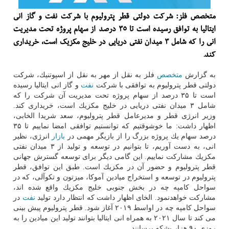
متخصص فلز: شركت دولتی قطر پترولیوم با شركت نفت و گاز انی
ایتالیا به توافق رسیده است تا ۳۵ درصد از سهام پروژه تحت مدیریت
انی را كه شامل ۳ میدان نفتی دریایی در خلیج مكزیك است، خریداری
كند.
به گزارش
متخصص
فلز به نقل از مهر به نقل از اسپوتنیك، شركت
دولتی قطر پترولیوم به توافقی با شركت
نفت
و گاز انی ایتالیا رسیده
است تا ۳۵ درصد از سهام پروژه تحت مدیریت آن شركت را كه
شامل ۳ میدان نفتی دریایی در خلیج مكزیك است، خریداری كند.
وزیر انرژی قطر و مدیرعامل قطر پترولیوم، سعد شریدا الخابی،
اظهار داشت: ما خوشوقتیم كه توانستیم توافقی امضا نماییم تا ۳۵
درصد سهام یك پروژه بزرگ را از بازیگر مهمی در
بازار
انرژی، نظیر
انی، به دست آوریم، تا بتوانیم در توسعه و تولید از ۳ میدان نفتی
مكزیك مشاركت نماییم. این گامی دیگر برای توسعه گسترش جهانی
قطر پترولیوم و حضور آن در مكزیك است. طبق این توافق، قطر
پترولیوم در توسعه و استخراج میادین آموكا، میزتون و تكوآلی، كه در
سواحل كامپه چه در بخش جنوبی خلیج مكزیك واقع شده اند،
مشاركت خواهدنمود. الخای اظهار داشت كه انتظار دارد تولید
نفت
در
سواحل كامپه چه در اواسط ۲۰۱۹ آغاز شود. قطر پترولیوم پیش بینی
می كند تا سال ۲۰۲۱ به همراه انی ایتالیا بتوانند تولید این میادین را به
روزی ۹۰ هزار بشكه برسانند.