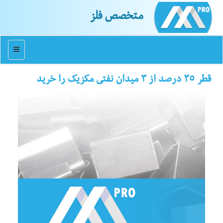
متخصص فلز
منو
قطر ۳۵ درصد از ۳ میدان نفتی مكزیك را خرید