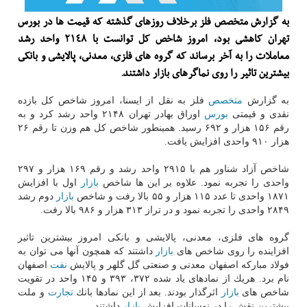
به گزارش متخصص فلز برخلاف روزهای گذشته كه قیمت ها در بورس
تهران كاهشی بود، امروز شاخص كل توانست با ۲۱۴۸ واحد رشد
معاملات را به آخر برساند كه گروه های فلزی، معدنی، پالایشی و بانكی
بیشترین تاثیر را روی نماگرهای بازار داشتند.
به گزارش
متخصص
فلز به نقل از ایسنا، امروز شاخص كل بازده
نقدی و قیمتی
بورس
اوراق بهادر تهران ۲۱۴۸ واحد رشد كرد و به
رقم ۱۵۶ هزار و ۶۹۲ رسید. همینطور شاخص كل هم وزن تا رقم ۲۶
هزار ۹۱۰ واحدی افزایش یافت.
شاخص آزاد شناور هم با ۲۹۱۵ واحد رشد و رقم ۱۶۹ هزار و ۲۹۷
واحدی را تجربه نمود. علاوه بر این ها شاخص
بازار
اول با افزایش
۱۸۷۱ واحدی تا عدد ۱۱۵ هزار و ۵۵ بالا رفت و شاخص
بازار
دوم رشد
۲۸۴۹ واحدی را تجربه نمود و در تراز ۳۱۳ هزار و ۹۸۶ بالا رفت.
گروه های فلزی، معدنی، پالایشی و بانكی امروز بیشترین تاثیر
افزاینده را روی شاخص های
بازار
داشتند كه همچون آنها می توان به
فولاد مباركه اصفهان معدنی و صنعتی گل گلهر و پالایش
نفت
اصفهان
نام برد. هریك از نمادهای یاد شده ۳۷۲، ۳۹۳ و ۱۴۵ واحد در تقویت
شاخص های
بازار
اثرگذار بودند. بعد از این نمادها بانك
تجارت
و ملت
بیشترین نقش را در نوسانات افزایش
بازار
داشتند.