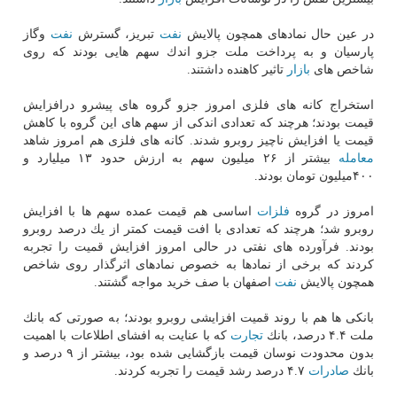
در عین حال نمادهای همچون پالایش
نفت
تبریز، گسترش
نفت
وگاز
پارسیان و به پرداخت ملت جزو اندك سهم هایی بودند كه روی
شاخص های
بازار
تاثیر كاهنده داشتند.
استخراج كانه های فلزی امروز جزو گروه های پیشرو درافزایش
قیمت بودند؛ هرچند كه تعدادی اندكی از سهم های این گروه با كاهش
قیمت یا افزایش ناچیز روبرو شدند. كانه های فلزی هم امروز شاهد
معامله
بیشتر از ۲۶ میلیون سهم به ارزش حدود ۱۳ میلیارد و
۴۰۰میلیون تومان بودند.
امروز در گروه
فلزات
اساسی هم قیمت عمده سهم ها با افزایش
روبرو شد؛ هرچند كه تعدادی با افت قیمت كمتر از یك درصد روبرو
بودند. فرآورده های نفتی در حالی امروز افزایش قمیت را تجربه
كردند كه برخی از نمادها به خصوص نمادهای اثرگذار روی شاخص
همچون پالایش
نفت
اصفهان با صف خرید مواجه گشتند.
بانكی ها هم با روند قمیت افزایشی روبرو بودند؛ به صورتی كه بانك
ملت ۴.۴ درصد، بانك
تجارت
كه با عنایت به افشای اطلاعات با اهمیت
بدون محدودت نوسان قیمت بازگشایی شده بود، بیشتر از ۹ درصد و
بانك
صادرات
۴.۷ درصد رشد قیمت را تجربه كردند.