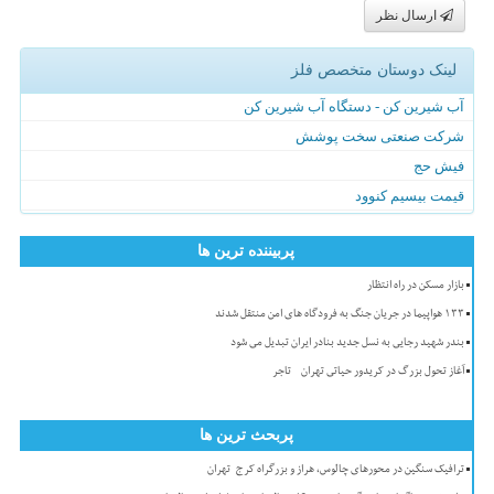
ارسال نظر
لینک دوستان متخصص فلز
آب شیرین کن - دستگاه آب شیرین کن
شرکت صنعتی سخت پوشش
فیش حج
قیمت بیسیم کنوود
پربیننده ترین ها
بازار مسکن در راه انتظار
۱۳۳ هواپیما در جریان جنگ به فرودگاه های امن منتقل شدند
بندر شهید رجایی به نسل جدید بنادر ایران تبدیل می شود
آغاز تحول بزرگ در کریدور حیاتی تهران - تاجر
پربحث ترین ها
ترافیک سنگین در محورهای چالوس، هراز و بزرگراه کرج-تهران