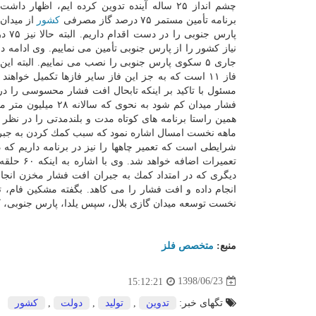
چشم انداز ۲۵ ساله آینده تدوین كرده ایم، اظهار د
برنامه تأمین مستمر ۷۵ درصد گاز مصرفی
كشور
از میدان
پارس جنوبی
نیاز كشور را از پارس جنوبی تأمین می نماییم. وی ادامه دا
جاری ۵ سكوی پارس جنوبی را نصب می نماییم. البته ای
فاز ۱۱ است كه به جز این فاز سایر فازها تكمیل خواهند
مسئول با تاكید بر اینكه تابحال افت فشار محسوسی را در
فشار میدان كم شود 
شرایطی است كه تعمیر چاهها را نیز در برنامه داریم كه
تعمیرات ا
دیگری كه در امتداد كمك به جبران افت فشار مخزن انجا
انجام داده و افت فشار را می كاهد. بگفته مشكین فام،
نخست توسعه میدان گازی بلال، سپس یلدا، پارس جنوبی، كی
منبع:
متخصص فلز
1398/06/23
15:12:21
تگهای خبر:
تدوین
,
تولید
,
دولت
,
كشور