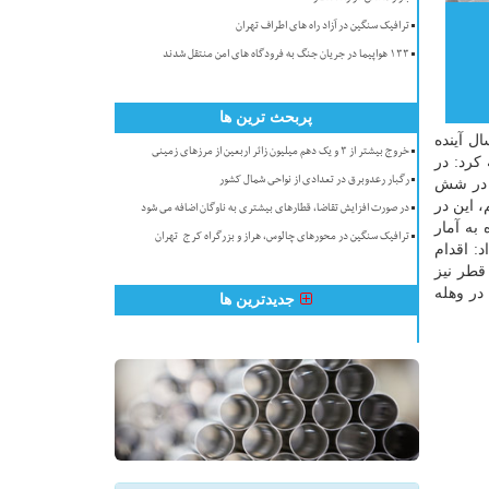
ترافیک سنگین در آزاد راه های اطراف تهران
۱۳۳ هواپیما در جریان جنگ به فرودگاه های امن منتقل شدند
پربحث ترین ها
ل آینده
خروج بیشتر از ۳ و یک دهم میلیون زائر اربعین از مرزهای زمینی
افه كرد: در
رگبار رعدوبرق در تعدادی از نواحی شمال کشور
نامه های كوتاه مدت می توان به اسیدكاری ۱۱ حلقه چاه در شش
ز مشبك كاری كردیم، این در
در صورت افزایش تقاضا، قطارهای بیشتری به ناوگان اضافه می شود
به آمار
ترافیک سنگین در محورهای چالوس، هراز و بزرگراه کرج-تهران
ح داد: اقدام
قطر نیز
در وهله
جدیدترین ها