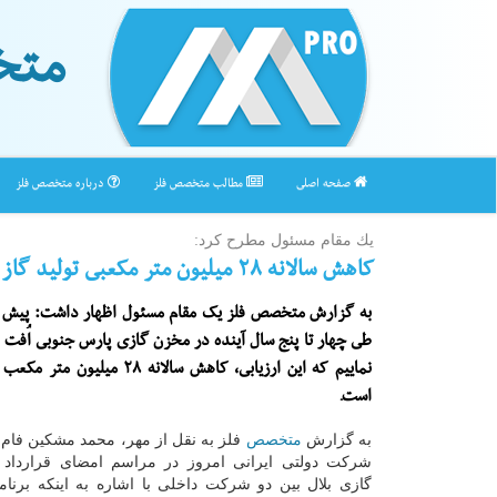
متخ
صفحه اصلی
مطالب متخصص فلز
درباره متخصص فلز
یك مقام مسئول مطرح كرد:
كاهش سالانه ۲۸ میلیون متر مكعبی تولید گاز
به گزارش متخصص فلز یك مقام مسئول اظهار داشت: پیش 
طی چهار تا پنج سال آینده در مخزن گازی پارس جنوبی اُفت ف
نماییم كه این ارزیابی، كاهش سالانه 28 می
است.
به گزارش
متخصص
فلز به نقل از مهر، محمد مشكین فام
شركت دولتی ایرانی امروز در مراسم امضای قرارداد 
گازی بلال بین دو شركت داخلی با اشاره به اینكه برنام