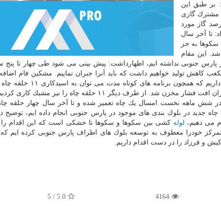
اشت: بر طبق این
 مشترك گازی
 را در دست اقدام داریم. البته حالا نیز ۷۵ درصد گاز مورد
د: تا آخر سال
ن سكوها به جز
 شد. این مقام
 پارس جنوبی نداشته ایم، اظهارداشت: پیش بینی می شود طی چهار تا پنج سا
به نحوی كه سالانه ۲۸ میلیون متر مكعب كاهش تولید خواهیم داشت كه باید آنرا جبران نماییم. مشكین فام اض
همین راستا برنامه های كوتاه مدت و بلندمدتی را در نظر داریم كه همچون بر
ماهه نخست امسال اشاره نمود كه سبب كمك كردن به جبران افت فشار مخزن شد. از طرف دیگر ۱۱ حلقه چاه را نی
 در شش ماهه نخست امسال یك چاه تعمیر شده و تا آخر سال چهار حلقه چاه 
ضافه خواهد شد. وی با اشاره به اینكه ۶۰ حلقه چاه جدید در بلوك بندی های موجود در پارس جنوبی انجام داده ایم، توضی
م می دهیم،
لوله
كشی بین سكوها و سكوها تا خشكی است كه این اقدام را 
 تمركز خودرا معطوف به توسعه بلوك های اطراف پارس جنوبی كرده ایم كه 
ش و فرزاد را در دست اقدام داریم.
5
/
5.0
4164