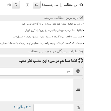
این مطلب را می پسندید؟
(0)
(1)
تازه ترین مطالب مرتبط
در صورت افزایش تقاضا، قطارهای بیشتری به ناوگان اضافه می شود
ترافیک سنگین در محورهای چالوس، هراز و بزرگراه کرج-تهران
علت تغییر ناگهانی بارندگی ها چیست؟ احتمال بارشهای فراتر از نرمال پاییز
پرداخت ۱، ۳ همت تسهیلات ودیعه و تعمیرات مسکن برای جبران خسارات جنگ تحمیلی سوم
نظرات بینندگان در مورد این مطلب
لطفا شما هم
در مورد این مطلب
نظر دهید
= ۳ بعلاوه ۳