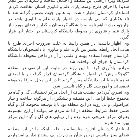
شرایط ویژه اراضی این منطقه و احتمال ساخت و سازهای غیر مجاز
شدیدا با اجرای طرح توسط پارك علم و فناوری استان مخالفت كردم.
استاندار كردستان اظهار داشت: به همین جهت تصمیم گرفته شد تا
۱۵ هكتاری كه می بایست در اختیار پارك علم و فناوری باشد در
چارچوب یك تفاهم نامه به دانشگاه كردستان واگذار و فضای مورد نیاز
پارك علم و فناوری در محوطه دانشگاه كردستان در اختیار آنها قرار
گیرد.
وی اظهار داشت: در همین راستا به علت ضرورت اجرای طرح با
هدف ایجاد رابطه بیشتر بین پارك علم و فناوری با دانشجویان دانشگاه
كردستان جهت استفاده بهینه و علمی از آن در داخل محوطه دانشگاه
كردستان با اجرای آن موافقت شد.
مرادنیا یادآوری كرد: با این روند در نهایت این اراضی در منطقه
"كوچكه رش" در اختیار دانشگاه كردستان قرار گرفت و با امضای
تفاهم نامه با این دانشگاه مقرر گردید تا در این محل صرفا مجموعه
تحقیقاتی و آموزشی گل و گیاه تاسیس شود.
وی تصریح كرد: در حقیقت هدف از ایجاد مركز تحقیقاتی گل و گیاه در
مجموع حفظ اراضی این منطقه و پیشگیری از هرگونه ساخت و ساز
غیراصولی و بی رویه در این منطقه بود تا با توسعه محوطه گل و گیاه
ضمن حفظ شرایط منطقه در ادامه مردم هم بتوانند از این مجموعه
بعنوان مركز تفریحی بهره برده و از زیبایی های گل و گیاه این مركز
بهره مند شوند.
استاندار كردستان افزود: متاسفانه به علت اینكه ما در این منطقه
فضای سبز مناسبی درخور شأن مردم شریف سنندج نداریم امیدواریم