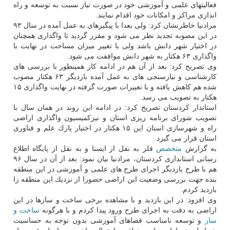
فعالیتهای علمی و آموزشی خود در صورت نیاز نسبت به توسعه و راه
اندازی مراكز و امكانات خود اقدام نمایند.
مرادنیا خاطرنشان كرد: ولی بعدا با پیگیرهای به عمل آمده در سال ۹۳
در این مصوبه تجدید نظر می شود و مقرر گردید تا واگذاری همچنان
در اختیار شهر دانش باشد ولی با تغییر میزان مساحت در نهایت با
واگذاری ۶۳ هكتار به شهر دانش موافقت می شود.
وی تصریح كرد: بعد از آن هم در ادامه كار همینطور با بررسی های
كارشناسی و نیازسنجی های به عمل آمده باردیگر ۶۳ هكتار مصوب
شده هم كاهش یافته و با تغییرات صورت گرفته در نهایت واگذاری ۱۵
هكتار به تصویب می رسد.
استاندار كردستان تصریح كرد: در ادامه این روند در همان سال با
تصویب شورای برنامه ریزی استان و نیزكمیسیون واگذاری اراضی
راه و شهرسازی استان این ۱۵ هكتار در اختیار پارك علم و فناوری
استان قرار می گیرد.
به گزارش
متخصص
فلز به نقل از ایسنا و به نقل از پایگاه اطلاع
رسانی استانداری كردستان، مرادنیا بیان نمود: بعد از آن در سال ۹۶
هم با طرح باردیگر اجرای طرح های علمی و آموزشی در این منطقه
بنده جهت بررسی وضعیت این اراضی حضورا از نزدیك این منطقه را
بازدید كردم.
وی افزود: در این بازدید و با مشاهده برخی ساخت و سازها در این
اراضی به دقت به اجرای طرح ورود پیدا كردم و با هرگونه
ساخت و
ساز
و توسعه نامناسب فضاهای آموزشی بدون توجه به حساسیت