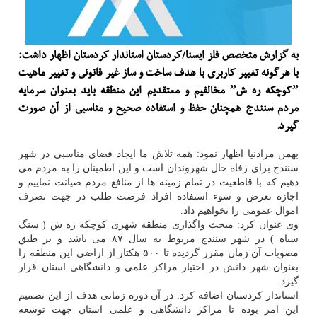
به گزارش متخصص فلز ایسنا/كردستان استاندار كردستان اظهار داشت:
با هرگونه تغییر كاربری با هدف ساخت و ساز غیر قانونی و تغییر ماهیت
ˮكوچكه ره شˮ مخالفیم و معتقدیم این منطقه باید بعنوان سرمایه
مردم سنندج همچنان حفظ و استفاده صحیح و مناسبی از آن صورت
گیرد.
بهمن مرادنیا اظهار نمود: همه تلاش ما ایجاد فضای مناسبی در شهر
سنندج برای رفاه حال شهروندان است و این اطمینان را به مردم می
دهیم كه با قاطعیت در تمام زمینه ها از منافع مردم صیانت نماییم و
اجازه تعرض و سوء استفاده افراد فرصت طلب در جهت تصرف
اموال عمومی را نخواهیم داد.
وی عنوان كرد: مبحث واگذاری منطقه شهری كوچكه ره ش ( سنگ
سیاه ) در شهر سنندج مربوط به سال ۸۷ می باشد و بر طبق
مصوبات آن زمان مقرر گردیده تا ۵۰۰ هكتار از اراضی این منطقه را
بعنوان شهر دانش در اختیار مراكز علمی و دانشگاهی استان قرار
گیرد.
استاندار كردستان اضافه كرد: در آن دوره زمانی هدف از این تصمیم
این امر بوده تا مراكز دانشگاهی و علمی استان جهت توسعه