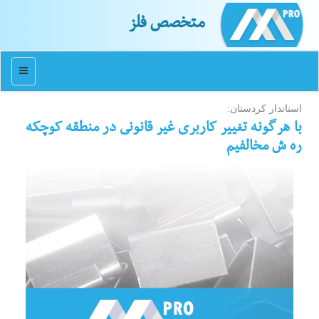
متخصص فلز
منو
استاندار كردستان:
با هرگونه تغییر كاربری غیر قانونی در منطقه كوچكه
ره ش مخالفیم