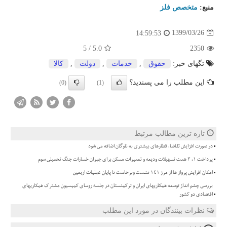
منبع:
متخصص فلز
1399/03/26
14:59:53
5
/
5.0
2350
تگهای خبر:
حقوق
,
خدمات
,
دولت
,
كالا
این مطلب را می پسندید؟
(0)
(1)
تازه ترین مطالب مرتبط
در صورت افزایش تقاضا، قطارهای بیشتری به ناوگان اضافه می شود
پرداخت ۱، ۳ همت تسهیلات ودیعه و تعمیرات مسکن برای جبران خسارات جنگ تحمیلی سوم
امکان افزایش پرواز ها از مرز ۱۴۱ نشست وبرخاست تا پایان عملیات اربعین
بررسی چشم انداز توسعه همکاریهای ایران و ترکمنستان در جلسه روسای کمیسیون مشترک همکاریهای
اقتصادی دو کشور
نظرات بینندگان در مورد این مطلب