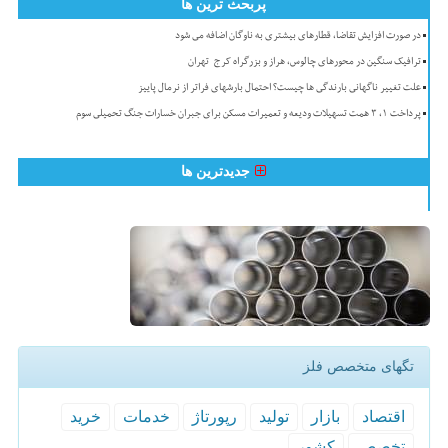
پربحث ترین ها
در صورت افزایش تقاضا، قطارهای بیشتری به ناوگان اضافه می شود
ترافیک سنگین در محورهای چالوس، هراز و بزرگراه کرج-تهران
علت تغییر ناگهانی بارندگی ها چیست؟ احتمال بارشهای فراتر از نرمال پاییز
پرداخت ۱، ۳ همت تسهیلات ودیعه و تعمیرات مسکن برای جبران خسارات جنگ تحمیلی سوم
جدیدترین ها
تگهای متخصص فلز
اقتصاد
بازار
تولید
رپورتاژ
خدمات
خرید
تخصص
كشور