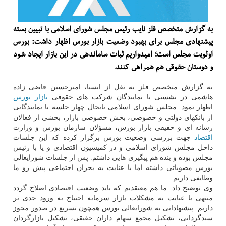
به گزارش متخصص فلز نایب رئیس مجلس شورای اسلامی با تبیین بسته
پیشنهادی مجلس برای بهبود وضعیت بازار بورس اظهار داشت: بورس
اولویت مجلس است؛ امیدواریم ثبات ساماندهی در این بازار ایجاد شود
و دوستان حقوقی هم همراهی كنند.
به گزارش متخصص فلز به نقل از ایسنا، امیرحسین قاضی زاده
هاشمی در نشستی با نمایندگان شرکت های حقوقی
بازار
بورس
اظهار نمود: مجلس شورای اسلامی تابحال چهار جلسه با نمایندگانی
از بانکهای دولتی و خصوصی، بخش خصوصی بازار، بخشی از فعالان
رسانه ای و حقیقی بازار بورس، مسؤلان سازمان بورس و وزارت
اقتصاد
جهت بررسی وضعیت بورس برگزار کرده که این جلسات
داخل مجلس شورای اسلامی و در کمیسیون اقتصادی و یا با رئیس
مجلس بوده و بنده هم پیگیری هایی داشتم. پس از جلسات شورایعالی
بورس مصوباتی داشته اما با عنایت به بحران اجتماعی پیش رو ما
وظایفی داریم.
وی توضیح داد: ما هم معتقدیم که باید وضعیت اقتصادی اصلاح گردد
منتهی با عنایت به مشکلات بازار سرمایه احتیاج به ورود جدی تر
داریم. پیشنهاداتی به شورایعالی بورس همچون تسریع در صدور مجوز
سبدگردانی، تشکیل مجمع سهام داران حقیقی، تشکیل بازارگردان