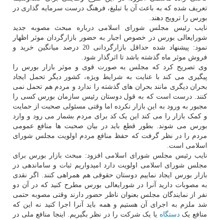
تعریف شده که به باعث آن با تبلیغ، فرهنگ درست سرمایه گذاری در
بورس را ترویج دهند.
نایب رئیس مجلس شورای اسلامی درباره مبحث مصوبه جدید
شورایعالی بورس در خصوص اجبار به حضور بازارگردان موثر اظهار
نمود: پیشنهاد شده حداقل بازارگردانی 20 درصد میانگین خرید و
فروش موثر ماه گذشته باشد تا اثرگذار شود.
وی تصریح کرد که مجلس به صورت قوی و موثر بازار بورس را
پیگیری می کند با عنایت به شرایط ویژه، کشور دیگر تحمل ایجاد
بحران دیگری مانند بحران های گذشته را ندارد و مردم هم تحمل نمی
کنند. درست است که به قول دوستان رئیس سازمان بورس کسی را
مجبور به ورود به این بازار نکرده اما وقتی مسئولی صحبت از حمایت
و کمک بازار را می کند این یک کد برای مردم بشمار می رود و وارد
بورس می شوند. بطور قطع باید در بیان صحبت ها منافع عمومی
مردم را در نظر گرفت که حفظ منافع مردم اولویت مجلس شورای
اسلامی است.
نایب رئیس مجلس شورای اسلامی افزود: مبحث بازار بورس برای
مجلس شورای اسلامی اولویت دارد امیدواریم ثبات و ساماندهی در
بازار بورس ایجاد نماییم دوستان حقوقی هم همراهی کنند. اگر نقدی
به مصوبات دارید آنرا در شورایعالی بورس مطرح کنید که در آن دو
نفر از نمایندگان مجلس بعنوان ناظر حضور دارند وقتی مصوبه حتمی
شد ملزم به اجرای آن هستیم و همه باید آنرا اجرا کنید نه این که
منافع یک
دستگاه
یا یک شرکت را در نظر بگیریم. اینجا منافع ملی در