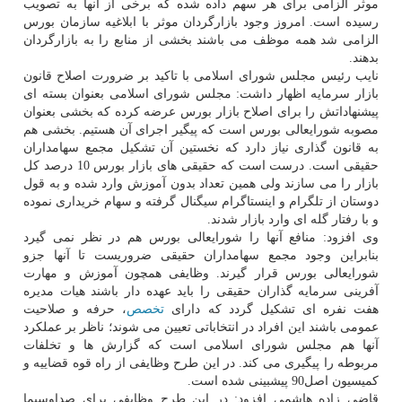
موثر الزامی برای هر سهم داده شده که برخی از آنها به تصویب
رسیده است. امروز وجود بازارگردان موثر با ابلاغیه سازمان بورس
الزامی شد همه موظف می باشند بخشی از منابع را به بازارگردان
بدهند.
نایب رئیس مجلس شورای اسلامی با تاکید بر ضرورت اصلاح قانون
بازار سرمایه اظهار داشت: مجلس شورای اسلامی بعنوان بسته ای
پیشنهاداتش را برای اصلاح بازار بورس عرضه کرده که بخشی بعنوان
مصوبه شورایعالی بورس است که پیگیر اجرای آن هستیم. بخشی هم
به قانون گذاری نیاز دارد که نخستین آن تشکیل مجمع سهامداران
حقیقی است. درست است که حقیقی های بازار بورس 10 درصد کل
بازار را می سازند ولی همین تعداد بدون آموزش وارد شده و به قول
دوستان از تلگرام و اینستاگرام سیگنال گرفته و سهام خریداری نموده
و با رفتار گله ای وارد بازار شدند.
وی افزود: منافع آنها را شورایعالی بورس هم در نظر نمی گیرد
بنابراین وجود مجمع سهامداران حقیقی ضروریست تا آنها جزو
شورایعالی بورس قرار گیرند. وظایفی همچون آموزش و مهارت
آفرینی سرمایه گذاران حقیقی را باید عهده دار باشند هیات مدیره
هفت نفره ای تشکیل گردد که دارای
تخصص
، حرفه و صلاحیت
عمومی باشند این افراد در انتخاباتی تعیین می شوند؛ ناظر بر عملکرد
آنها هم مجلس شورای اسلامی است که گزارش ها و تخلفات
مربوطه را پیگیری می کند. در این طرح وظایفی از راه قوه قضاییه و
کمیسیون اصل90 پیشبینی شده است.
قاضی زاده هاشمی افزود: در این طرح وظایفی برای صداوسیما