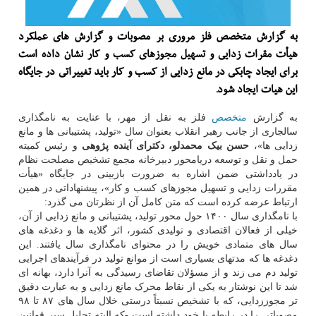
به گزارش متخصص فلز مروری بر مصوبات و گزارش های عملکرد
هیأت مقرات زدایی و تسهیل مجوزهای کسب و کار نشان داده است
برای ایجاد چابکی در مانع زدایی از کسب و کار باید تغییراتی در جایگاه
این هیات ایجاد شود.
به گزارش
متخصص
فلز به نقل از مهر، با عنایت به نامگذاری
سالجاری از جانب رهبر انقلاب بعنوان سال «تولید، پشتیبانی ها و مانع
زدایی ها»،
حسن بیک محمدلو، دکترای آینده پژوهی
و رئیس کمیته
حمل و نقل و توسعه دریامحور دبیرخانه مجمع تشخیص مصلحت نظام
در یادداشتی ضمن اشاره به ضرورت بازبینی در جایگاه «هیأت
مقررات زدایی و تسهیل مجوزهای کسب و کار»، پیشنهاداتی در همین
ارتباط عرضه کرده است که متن کامل آن از نظرتان می گذرد:
با نامگذاری سال ۱۴۰۰ حول محور تولید، پشتیبانی و مانع زدایی از آن،
خیلی از فعالان اقتصادی و تولیدی کشور، اثر گلایه ها و دغدغه های
سال های متمادی خویش را در محتوای نامگذاری سال یافتند. این
دغدغه ها که مدتهای بسیاری است از موانع تولید در فرآیندهای اجرایی
تولید دم می زند و از مسؤلان تقاضای رسیدگی به آنرا دارد، بهانه ای
شد تا این نوشتار به یکی از نقاط محرک مانع زدایی و به عبارت دقیق
تر مجوززدایی، که با تشخیص نسبتاً درستی خلال سال های ۸۷ تا ۹۸
مصوباتی را در رابطه با خود داشته است -که البته تحلیل سیر قوانین