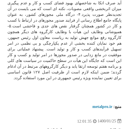
آید صرف اتکا به شاخصهای بهبود فضای کسب و کار و عدم پیگیری
میزان اثربخشی واقعی مصوبات، نکته ای است که می بایست در آن
تجدیدنظر صورت پذیرد.۴- درگاه ملی مجوزهای کشور، به عنوان
پایگاه جامع اطلاع رسانی از فرایند صدور مجوزهای در ارتباط با کسب
و کار در کشور همچنان گرفتار نقص های جدی و فاحشی است.۵-
همپوشانی وظایف این هیأت با وظایف کارگروه های دیگر همچون
کارگروه رفع موانع جهش تولید به ریاست معاون اول رئیس جمهور،
هم خود نمایان کننده بخشی از عدم یکپارچگی و بی نظمی در امر
تسهیل فرآیندهای کسب و کار و تولید است. پیشنهاد عملیاتی برای
موفقیت در مانع زدایی در صدور مجوزها در امر تولید و کسب و کار
این است که جایگاه این هیأت در سطح حاکمیت در سیاست های کلی
و برنامه هفتم توسعه ارتقا یابد و دیگر کارگروههای مرتبط در آن ادغام
گردند؛ ضمن اینکه لازم است از ظرفیت اصل ۱۲۷ قانون اساسی
برای تعیین نماینده ویژه رئیس جمهوری در این مورد استفاده گردد.
منبع:
metalpro.ir
1400/01/25
12:01:35