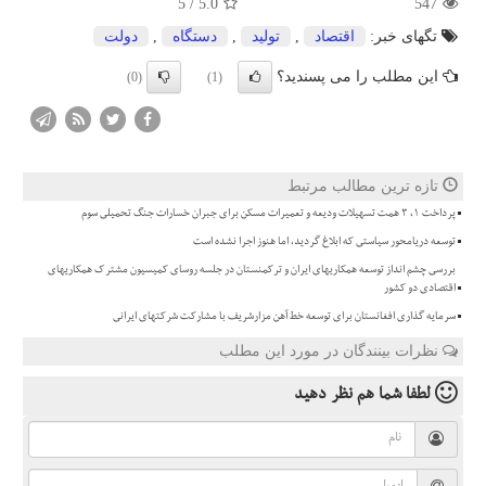
5
/
5.0
547
تگهای خبر:
اقتصاد
,
تولید
,
دستگاه
,
دولت
این مطلب را می پسندید؟
(0)
(1)
تازه ترین مطالب مرتبط
پرداخت ۱، ۳ همت تسهیلات ودیعه و تعمیرات مسکن برای جبران خسارات جنگ تحمیلی سوم
توسعه دریامحور سیاستی که ابلاغ گردید، اما هنوز اجرا نشده است
بررسی چشم انداز توسعه همکاریهای ایران و ترکمنستان در جلسه روسای کمیسیون مشترک همکاریهای
اقتصادی دو کشور
سرمایه گذاری افغانستان برای توسعه خط آهن مزارشریف با مشارکت شرکتهای ایرانی
نظرات بینندگان در مورد این مطلب
لطفا شما هم
نظر دهید