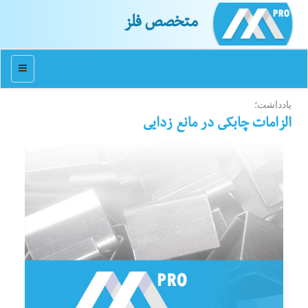
متخصص فلز
منو
یادداشت؛
الزامات چابكی در مانع زدایی