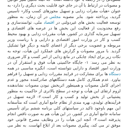
و مصوبات در ارتباط با آن در جای خود قابلیت بحث دیگری را دارد- به
عنوان «هیأت مقرات زدایی و تسهیل مجوزهای کسب وکار» تأسیس
گردید، پرداخته شود. بنابر مصوبه
مجلس
در آن زمان، به منظور
توسعه فعالیت بخش های غیردولتی در
اقتصاد
ملی، توانمندسازی و
رفع محدودیت از فعالیت این بخش ها در عرصه های اقتصادی و
تسهیل سرمایه گذاری در کشور، هیأت مقررات زدایی و بهبود محیط
کسب و کار در وزارت امور اقتصادی و دارایی و با ریاست وزیر
مربوطه و عضویت برخی دیگر از اعضای کابینه و دیگر قوا تشکیل
گردید. با مرور مصوبات و گزارش های عملکرد این هیأت، توجه به
نکات زیر برای ایجاد چابکی در مانع زدایی از امر کسب و کار ضروری
به نظر می رسد: ۱- جایگاه حاکمیتی هیأت فوق و استقرار آن در
وزارت امور اقتصاد و دارایی نتوانسته است، انگیزه مناسبی در همه
دستگاه
ها برای مشارکت در فرایند مقررات زدایی و تسهیل را فراهم
بیاورد. عدم همکاری کامل همه دستگاههای صادرکننده مجور و عدم
اجرای کامل مصوبات و همینطور اثربخش نبودن مصوبات نشاندهنده
لزوم ارتقای این هیأت و توجه در سطح بالاتری از حاکمیت به منظور
پشتیبانی از بخش تولید و کسب و کار است.۲- لازمه تسهیل در
فرآیندهای تولیدی، بهره مندی از نظام جامع آماری است که متأسفانه
این مهم باوجود تاکید در سیاستهای کلی برنامه ششم برای تأسیس
سامانه جامع آماری در کشور، در این هیأت هم به صورت ناقص انجام
پذیرفته است.۳- آنچه این هیأت را در وظایف مصرح قانونی خود
موفق تر می کند، پیگیری مصوبات بعد از ابلاغ آنهاست. به نظر می