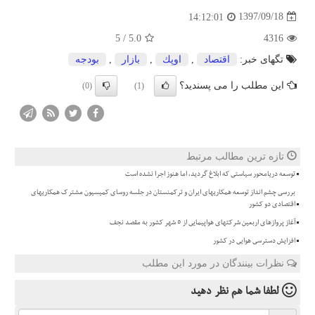
1397/09/18
14:12:01
5
/
5.0
4316
تگهای خبر:
اقتصاد
,
اوپك
,
بازار
,
بودجه
این مطلب را می پسندید؟
(0)
(1)
تازه ترین مطالب مرتبط
توسعه دریامحور سیاستی که ابلاغ گردید، اما هنوز اجرا نشده است
بررسی چشم انداز توسعه همکاریهای ایران و ترکمنستان در جلسه روسای کمیسیون مشترک همکاریهای
اقتصادی دو کشور
آغاز پروازهای اربعین شرکتهای هواپیمایی از 5 شهر کشور به مقصد نجف
افزایش دسترسی هوایی در کشور
نظرات بینندگان در مورد این مطلب
لطفا شما هم
نظر دهید