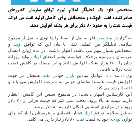
متخصص فلز: یك تحلیلگر اعلام نمود توافق سازمان كشورهای
صادركننده نفت (اوپك) و متحدانش برای كاهش تولید نفت می تواند
قیمت نفت را به حدود ۸۰ دلار برای هر بشكه افزایش دهد.
به گزارش
متخصص
فلز به نقل از ایسنا، راشا تودی به نقل از ممدوح
سلامه، تحلیلگر بین المللی نفتی با بیان این كه توافق
اوپك
و
متحدانش بسیار مهم می باشد، اظهار داشت: در ماه ژوئن امسال
عربستان و روسیه برخلاف خواسته بیشتر اعضای
اوپك
، تولید روزانه
شان را ۶۵۰ هزار بشكه افزایش دادند و این مسئله در كاهش قیمت
نفت
بازتاب یافت.
وی ادامه داد: عوامل بنیادین
بازار
جهانی
نفت
همچنان در جهت
افزایش قیمت هستند؛ تقاضای جهانی به سرعت افزایش می یابد و
اقتصاد
رشد می كند.
این كارشناس اظهار داشت: در مجموع سپس این كاهش، انتظار
داریم قیمت ها بالا برود. تعجب نمی كنم كه قیمت فراتر از ۷۰ دلار
برود و در مواردی استثنایی امكان دارد به ۸۰ دلار برسد.
به قول سلامه، توافق
اوپك
فشار اقتصادی بر عربستان را باز كه برای
توازن
بودجه
خود به قیمت
نفت
۸۰ دلار نیاز دارد، می كاهد.