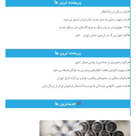
پربیننده ترین ها
بازار مسکن در راه انتظار
بندر شهید رجایی به نسل جدید بنادر ایران تبدیل می شود
۱۳۳ هواپیما در جریان جنگ به فرودگاه های امن منتقل شدند
آغاز تحول بزرگ در کریدور حیاتی تهران - تاجر
پربحث ترین ها
رگبار رعدوبرق در تعدادی از نواحی شمال کشور
در صورت افزایش تقاضا، قطارهای بیشتری به ناوگان اضافه می شود
ترافیک سنگین در محورهای چالوس، هراز و بزرگراه کرج-تهران
علت تغییر ناگهانی بارندگی ها چیست؟ احتمال بارشهای فراتر از نرمال پاییز
جدیدترین ها