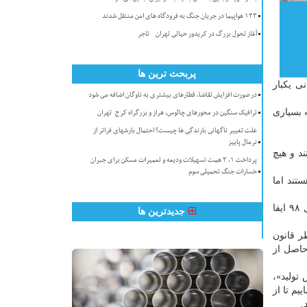
۱۳۳ هواپیما در جریان جنگ به فرودگاه های امن منتقل شدند
آغاز تحول بزرگ در کریدور حیاتی تهران - تاجر
پربحث ترین ها
ی یکبار
در صورت افزایش تقاضا، قطارهای بیشتری به ناوگان اضافه می شود
ه بسیاری
ترافیک سنگین در محورهای چالوس، هراز و بزرگراه کرج-تهران
علت تغییر ناگهانی بارندگی ها چیست؟ احتمال بارشهای فراتر از
نرمال پاییز
د و هیچ
پرداخت ۱، ۳ همت تسهیلات ودیعه و تعمیرات مسکن برای جبران
خسارات جنگ تحمیلی سوم
تند اما
به گفته وی، سازمان امور مالیاتی به این مورد ورود کرده و اگر تعهدات ارزی صادرکنندگان تا آخر تیر سال جاری در مورد صادرات سال ۹۸ ایفا
جدیدترین ها
نکنند. از نظر قانون
رکنندگان ۵۶ درصد تعهدات ارزی حاصل از
تولید»،
یم تا از
.