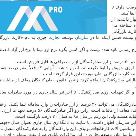
 سال جاری فرصت دارند تا
هار داشت: از
ه شناخته می
ارت بازرگانی
ع نیست ضمن اینکه ما در
سازمان
توسعه
تجارت
چیزی به نام «کارت بازرگان
رخ رسمی تائید شده نیست و اگر کسی بگوید نرخ ارز نیما با نرخ ارز آزاد فاصل
ش است.
 ارزی خویش را ایفا نکرده اند، اظهار داشت: آنهایی که فعلاً صفر درصد هستن
اند، کارت بازرگانی شان مورد تعلیق قرار گرفته است.
اتی صادرکنندگان اضافه کرد: از نظر قانون، صادرکنندگان معاف از مالیات هس
.
زادبوم بیان نمود: بانک مرکزی در سال ۹۷ اعلام نمود که صادرکنندگان می توانند ۲۰ درصد از ارز صادرات را وارد سامانه نیما 
اگر صادرکننده ای ۷۰ درصد تعهدات ارزی خویش را ایفا کند، معاف از مالیات است ازاین رو اگر صاد
ین سازمان اظهار داشت: با عنایت به نامگذاری سال جاری بعنوان سال «جهش 
 و ماشین آلات کارخانجات تولیدی، این واردکنندگان را به صادرکنندگان متصل نمای
نند اما سازمان توسعه تجارت در این مذاکرات پایاپای صرفا نقش مشاوره ای دارد