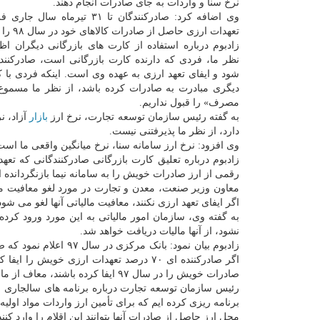
نرخ سنا و واردات به جای صادرات انجام دهند.
وی اضافه کرد: صادرکنندگان تا ۳۱ تیرماه
تعهدات ارزی حاصل از صادرات کالاهای خود در سال ۹۸ را ایفا کنند.
زادبوم درباره استفاده از کارت های بازرگانی دیگران اظ
نظر ما، فردی که دارنده کارت بازرگانی است، صادرکنند
شود و ایفای تعهد ارزی به عهده وی است. اینکه فردی با ک
دیگری مبادرت به صادرات کرده باشد، از نظر ما مسمو
مصرف» را قبول نداریم.
به گفته رئیس سازمان توسعه تجارت، نرخ ارز
بازار
آزاد، ن
دارد، از نظر ما پذیرفتنی نیست.
وی افزود: نرخ ارز سامانه سنا، نرخ میانگین واقعی ما است و ۲۰ درصد از ارز صادرکنندگان از راه صرافی ها قابل فرو
زادبوم درباره تعلیق کارت بازرگانی صادرکنندگانی که تعهد
رقمی از ارز صادرات خویش را به سامانه نیما بازنگردانده 
معاون وزیر صنعت، معدن و تجارت در مورد لغو معافیت مالی
اگر ایفای تعهد ارزی نکنند، معافیت مالیاتی آنها لغو می شود
نشود، از آنها مالیات دریافت خواهد شد.
صادرات خویش را در سال ۹۷ ایفا کرده باشند، معاف از مالیات هستند ولی این رقم در سال ۹۸ به همان ۷۰ درصد بازگشته است.
رئیس سازمان توسعه تجارت درباره برنامه های سالجاری ا
برنامه ریزی کرده ایم که برای تأمین ارز واردات مواد اولیه
محل ارز حاصل از صادرات آنها بتوانند این اقلام را وارد ک