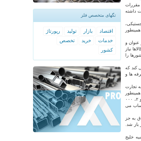
 مقررات
 می تواند تا سقف ۵۰۰ هزار دلار صادرات داشته
تگهای متخصص فلز
کی، لجستیکی،
همینطور
اقتصاد
بازار
تولید
رپورتاژ
خدمات
خرید
تخصص
ه و منطقه به اضافه چین و هند را ۱۰۰ میلیارد دلار عنوان و
اها نیاز
كشور
 کشورها را
 کند که
فه ها و
 تجارت
همینطور
دستورالعمل مشوق های صادراتی را هم تهیه کرده ایم که پرداخت ۲، ۰۰۰ میلیارد تومان تسهیلات صادراتی از محل صندوق توسعه ملی و ۲، ۰۰۰
 صادراتی به حساب می
ق به جز
باز شد.
یه خلیج