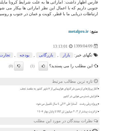
فارس اظهار داشت: اماراتی ها به علت شرایط کرونا مایلند ت
جنوبی داریم که با اعمال این نظر اماراتی ها بیکار می شون
ارتباطات دریایی ما با قطر، کویت و عمان در جنوب و روس
منبع:
metalpro.ir
1399/04/09
13:13:01
تگهای خبر:
بازار
,
بازرگانی
,
بودجه
,
تجارت
این مطلب را می پسندید؟
(0)
(1)
تازه ترین مطالب مرتبط
آغاز پروازهای اربعین شرکتهای هواپیمایی از 5 شهر کشور به مقصد نجف
افزایش دسترسی هوایی در کشور
پروژه ریلی رشت - آستارا طی ۳ الی ۴ سال تکمیل می شود
ترانزیت بیشتر از ۳، ۲ میلیون تن کالا تا پایان بهار ۱۴۰۵
نظرات بینندگان در مورد این مطلب