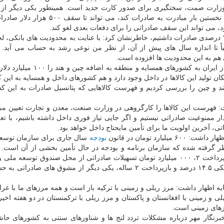
 وزارت صمت، سختگیری برای صدور کارت جدید است. همینطور یکی دیگر از
تدوین شده، این است که اگر دارنده کارت بازرگانی برای نخستین بار مبادرت به صادرات کند،
، می تواند این سقف صادراتی را برای دفعات بعدی لغو کند.
زادبوم با اشاره به اینکه پارسال نسبت به سال ۹۷ کاهش ۷ درصدی صادرات داشتیم، خاطرنشان کرد: با عنایت به محدودیت های بان
اً تا اندازه سال های پیش از آن، از نظر من نوعی رشد به حساب می آید. 
هم به این محدودیت ها افزوده است.
معاون وزیر صنعت، معدن و تجارت، پتانسیل صادرات کالا از ایران به کشورهای همسای
 تولید این کالاها در داخل وجود دارد و هم کشورهای داخل و همسایه به این کال
عه تجارت ۱۵ کشور همسایه و هند و چین را بررسی کردیم و فهرست کالاهایی که پتانسیل صادرات به این
ت: فهرست این کالاها را کارگروهی در وزارت صنعت، معدن و تجارت تعیین می
ممنوعیت صادراتی نیستیم و اگر جایی نیاز فوری داخل داشته باشیم، با تعر
ی، آخرین اولویت ما برای تأمین مایحتاج داخل خواهد بود.
 تومان در قانون
بودجه
سال جاری برای سازمان توسعه
گرفته شده که سازمان برنامه و بودجه در حال تأمین بخشی از آن است. 
میلیارد تومان از محل منابع بانک ها با نرخ متوسط سود بانکی ۱۴.۵ درصد و بازپرداخت ۲ ساله، یکی دیگر از مشوق های
ه اظهار داشت: مرز ریلی و زمینی با ترکیه باز است و همه مرزهای ما با عرا
و زمینی با افغانستان و پاکستان و مرز ریلی با ترکمنستان در دو هفته اخیر 
رزهای زمینی است.
نگار مهر درباره مشکلات تردد لنج ها و شناورهای سنتی به کشورهای حاش