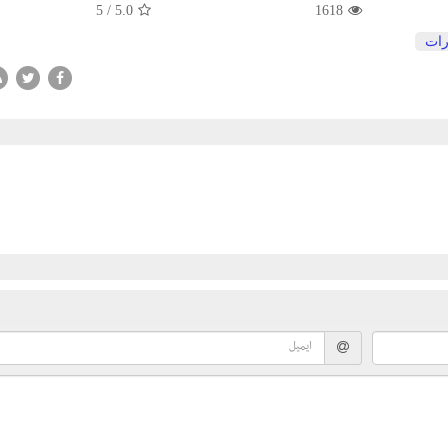
5
/
5.0
1618
رات