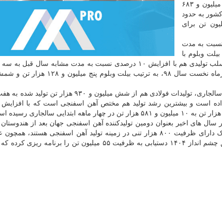
شمش فولاد در چهار ماهه نخست سال ۹۸ برابر با هشت میلیون و ۶۸۳
 کشور به حدود
برسد که از این میزان بیشتر از ۱۰ میلیون تن برای
 نسبت به مدت
لت وبلوم با
پنج میلیون و ۵۶۲ هزار تن رشد هشت درصدی و شمش اسلب تولیدی هم با افزایش ۱۰ درصدی نسبت به مدت مشابه سال 
۹۲۱ هزار تن رسیده است. این در شرایطی است که چهارماه نخست سال ۹۸، به ترتیب بیلت 
بر اساس آمارهای مورد بررسی در دوره چهارماهه نخست سالجاری، تولیدات فولادی هم از شش میلیون و ۹۳۰ 
ر سال های اخیر بعنوان دومین تولیدکننده آهن اسفنجی جهان بعد از هندوستان 
می آید و بهره برداری از هفت طرح فولاد استانی که هریک دارای ظرفیت ۸۰۰ هزار تنی در زمینه تولید آهن اسفنجی هستن
جایگاه ایران در این بخش است. گفتنی است ایران در افق چشم انداز ۱۴۰۴ دستیابی به ظرفیت ۵۵ میلیون تن را برنا