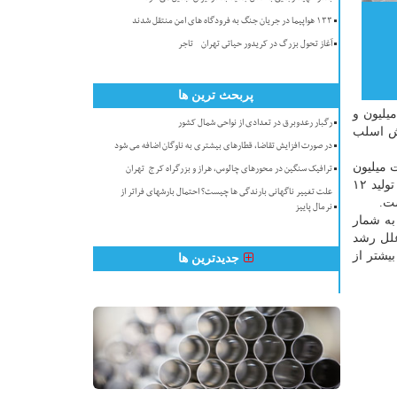
۱۳۳ هواپیما در جریان جنگ به فرودگاه های امن منتقل شدند
آغاز تحول بزرگ در کریدور حیاتی تهران - تاجر
پربحث ترین ها
قبل به سه میلیون و
رگبار رعدوبرق در تعدادی از نواحی شمال کشور
وبلوم پنج میلیون و ۱۲۸ هزار تن و شمش اسلب
در صورت افزایش تقاضا، قطارهای بیشتری به ناوگان اضافه می شود
هزار تن تولید شده به هفت میلیون
ترافیک سنگین در محورهای چالوس، هراز و بزرگراه کرج-تهران
و ۲۵۷ هزار تن رسیده که افزایش پنج درصدی را نشان داده است و بیشترین رشد تولید هم مختص آهن اسفنجی است که با افزایش تولید ۱۲
علت تغییر ناگهانی بارندگی ها چیست؟ احتمال بارشهای فراتر از
نرمال پاییز
به شمار
د، همچون علل رشد
مه ریزی کرده که بیشتر از
جدیدترین ها