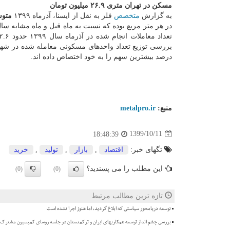
مسکن در تهران متری ۲۶.۹ میلیون تومان
به گزارش
متخصص
فلز به نقل از ایسنا، آذرماه ۱۳۹۹
متوس
درصد بیشترین سهم را به خود اختصاص داده اند.
منبع:
metalpro.ir
1399/10/11
18:48:39
تگهای خبر:
اقتصاد
,
بازار
,
تولید
,
خرید
این مطلب را می پسندید؟
(0)
(0)
تازه ترین مطالب مرتبط
توسعه دریامحور سیاستی که ابلاغ گردید، اما هنوز اجرا نشده است
بررسی چشم انداز توسعه همکاریهای ایران و ترکمنستان در جلسه روسای کمیسیون مشترک 