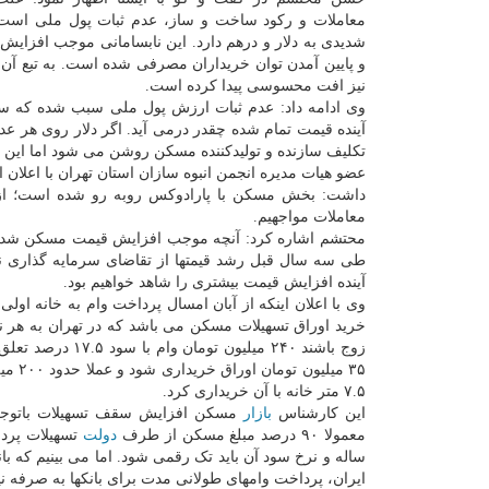
معاملات و رکود ساخت و ساز، عدم ثبات پول ملی است
شدیدی به دلار و درهم دارد. این نابسامانی موجب افزا
و پایین آمدن توان خریداران مصرفی شده است. به تبع آن
نیز افت محسوسی پیدا کرده است.
وی ادامه داد: عدم ثبات ارزش پول ملی سبب شده که ساز
آینده قیمت تمام شده چقدر درمی آید. اگر دلار روی هر عد
تکلیف سازنده و تولیدکننده مسکن روشن می شود اما این 
عضو هیات مدیره انجمن انبوه سازان استان تهران با اعلان 
داشت: بخش مسکن با پارادوکس روبه رو شده است؛ از
معاملات مواجهیم.
محتشم اشاره کرد: آنچه موجب افزایش قیمت مسکن شده، تق
طی سه سال قبل رشد قیمتها از تقاضای سرمایه گذاری نش
آینده افزایش قیمت بیشتری را شاهد خواهیم بود.
وی با اعلان اینکه از آبان امسال پرداخت وام به خانه او
زوج باشند ۲۴۰ می
۳۵ می
۷.۵ متر خانه با آن خریداری کرد.
این کارشناس
بازار
مسکن افزایش سقف تسهیلات باتوجه ب
معمولا ۹۰ درصد مبلغ مسکن از طرف
دولت
ساله و نرخ سود آن باید تک رقمی شود. اما می بینیم که با
ایران، پرداخت وامهای طولانی مدت برای بانکها به صرفه 