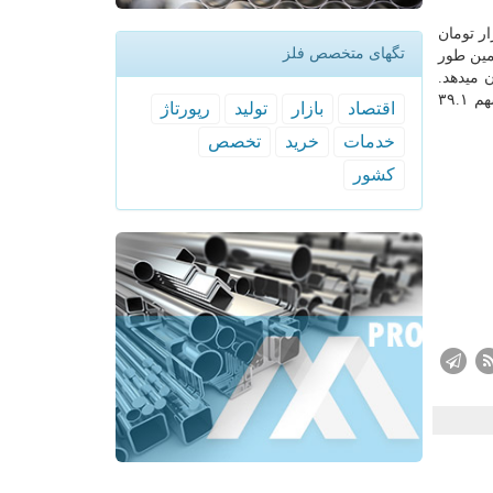
ت ماه مذکور ۲۶ میلیون و ۹۱۰ هزار تومان
تگهای متخصص فلز
بانک مرکزی همین طور
ل قبل ۷۳.۲ درصد کاهش را نشان میدهد.
بررسی توزیع تعداد واحدهای مسکونی معامله شده در شهر تهران به تفکیک عمر بنا حاکی از آنست که واحدهای تا پنج سال ساخت با سهم ۳۹.۱
اقتصاد
بازار
تولید
رپورتاژ
خدمات
خرید
تخصص
كشور