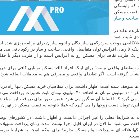
 که وابستگی
یش قیمت مسکن
ساخت و ساز
نده نداند در
دی تثبیت شود
بلاتکلیفی موجب سردرگمی سازندگان و انبوه سازان برای برنامه ریزی شده ا
اینکه تا زمان افزایش توان متقاضیان واقعی، ساخت و ساز در رکود باقی می مان
 یک طرف تقاضا برای مسکن رو به افزایش است و از طرف دیگر با قف
اضای واقعی نیست؛ برای اینکه افراد فاقد مسکن توانایی کافی برای خرید 
أت گرفته است. اگر تقاضای واقعی و مصرفی هم به معاملات اضافه شود اح
لی ها متوقف شده است اظهار داشت: برای متقاضیان خرید مسکن، تنها راه دریا
خرید اوراق تسهیلات مسکن می باشد که در تهران به هر نفر ۱۰۰ میلیون تومان به اضافه ۴۰ میلیون تومان بابت تعمیر
لیون تومان وام با سود ۱۷.۵ درصد تعلق می گیرد که اقساط آن سنگین می شود. همین طور برای دریافت این مبلغ
لیون تومان اوراق خریداری شود و عملا حدود ۲۰۰ میلیون تومان دست زوجها را می گیرد که عملا باتوجه به قیمت مسکن در 
ه شرایط فعلی را غیر اجرائی دانست و اظهار داشت: در کشورهای توسع
نکها علاقه ای به پرداخت وام مسکن ندارند؛ برای اینکه باتوجه به شرایط تور
نیست.