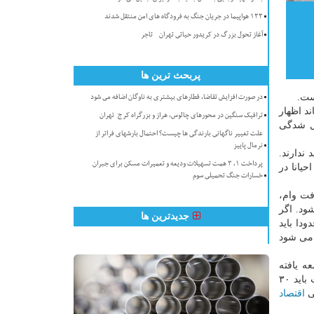
۱۳۳ هواپیما در جریان جنگ به فرودگاه های امن منتقل شدند
آغاز تحول بزرگ در کریدور حیاتی تهران - تاجر
پربحث ترین ها
ست.
در صورت افزایش تقاضا، قطارهای بیشتری به ناوگان اضافه می شود
د اظهار
ترافیک سنگین در محورهای چالوس، هراز و بزرگراه کرج-تهران
ل شدگی
علت تغییر ناگهانی بارندگی ها چیست؟ احتمال بارشهای فراتر از
نرمال پاییز
ندارند.
پرداخت ۱، ۳ همت تسهیلات ودیعه و تعمیرات مسکن برای جبران
یانا در
خسارات جنگ تحمیلی سوم
فت وام،
ات پرداخت می شود. اگر
جدیدترین ها
 حدودا باید
تهران می شود
ه یافته
تسهیلات پرداخت می شود اما الان در ایران قابل اجرا نیست. مدت زمان پرداخت تسهیلات باید ۳۰
می
اقتصاد