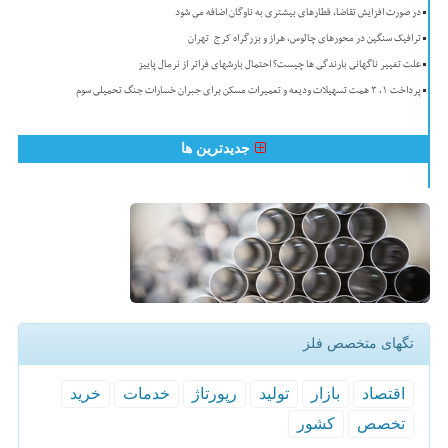
در صورت افزایش تقاضا، قطارهای بیشتری به ناوگان اضافه می شود
ترافیک سنگین در محورهای چالوس، هراز و بزرگراه کرج-تهران
علت تغییر ناگهانی بارندگی ها چیست؟ احتمال بارشهای فراتر از نرمال پاییز
پرداخت ۱، ۳ همت تسهیلات ودیعه و تعمیرات مسکن برای جبران خسارات جنگ تحمیلی سوم
جدیدترین ها
تگهای متخصص فلز
اقتصاد
بازار
تولید
رپورتاژ
خدمات
خرید
تخصص
كشور