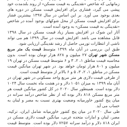
زمانهایی که شاخص «نقدینگی به قیمت مسکن» از روند بلندمدت خود
پیشی می گیرد، فشاری برای افزایش قیمت مسکن در دوره های
بعدی بوجود می آورد. بر این اساس در سال ۱۳۹۷ بیشترین فشار
برای افزایش قیمت مسکن از محل شوکهای بوجود آمده در شاخص
«نقدینگی به قیمت مسکن» به وجود آمده است.
آثار این شوک در افزایش بسیار زیاد قیمت مسکن در سال ۱۳۹۸
قابل مشاهده می باشد. افزایش قیمت در سال ۱۳۹۹ هم می تواند
ناشی از انتظارات تورمی حاصل از رشد نقدینگی ارزیابی شود.
طبق این بررسی در آبان ماه ۱۳۹۹ متوسط
قیمت یک متر مربع
مسکن شهر تهران
۲۷ میلیون و ۸۲۸ هزار تومان بوده است. بدون
محاسبه قیمت مناطق ۱، ۲، ۳ و ۶ متوسط قیمت مسکن در تهران ۱۹
میلیون و ۸۰۱ هزار تومان خواهد بود. در شهر تهران میانگین قیمت
مسکن در مناطق ۱، ۲، ۳، ۵ و ۶ بالاتر از متوسط قیمت است.
از طرفی قیمت دلاری هر متر مربع واحد مسکونی در شهر تهران در
آبان ماه ۱۳۹۹ به میزان ۱۰۵۱ دلار و در هشت ماه نخست سال ۱۰۲۴
دلار بوده است. همینطور سال ۲۰۲۰ در کل کشور میانگین قیمت هر
متر مربع مسکن ۸۱۸ دلار بوده که از نظر شاخص درآمد سرانه در
میان پنج کشور خاورمیانه وضعیت بهتری نسبت به مصر و لبنان به
حساب می آید.
طی سال ۲۰۲۰ در میان پنج کشور خاورمیانه شامل ایران، ترکیه،
مصر، لبنان و امارات متحده عربی، میانگین قیمت دلاری مسکن در
ایران ۸۱۸ دلار و درآمد سرانه ۷۲۵۷ دلار بوده است. متوسط قیمت