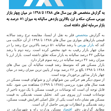
به گزارش متخصص فلز بین سال های ۱۳۸۸ تا ۱۳۹۸ در میان چهار بازار
بورس، مسکن، سکه و ارز، بالاترین بازدهی سالیانه به میزان ۵۱ درصد به
بازار سرمایه تعلق داشته است.
به گزارش
متخصص
فلز به نقل از ایسنا، مقایسه نرخ رشد سالانه
قیمتی بازارهای موازی بین سال های ۱۳۸۸ تا ۱۳۹۸ از آن حکایت می
کند که
بازار
بورس
با رشد سالیانه ۵۱ درصد بالاترین نرخ رشد را در
میان چهار بازار رقیب به خود مختص کرده است. رتبه دوم با رشد
میانگین ۴۲ درصد سالیانه به بازار سکه تعلق داشته است. بازار ارز با
میزان رشد ۳۶ درصد سالیانه در رتبه سوم قرار دارد.
بازار مسکن هم که متوسط رشد قیمت سالیانه آن بین سال های
۱۳۸۸ تا ۱۳۹۸ بالغ بر ۲۶ درصد بوده از پایین ترین میزان رشد در میان
چهار بازار مذکور برخوردار بوده است.
از سوی دیگر هم حرکتی بین شوکهای ارز و شوکهای قیمت مسکن در
همه سال های مورد بررسی (۱۳۸۸ تا ۱۳۹۹) مشاهده می شود. نکته
قابل توجه آن است که نوسانات در قیمت مسکن با یک دوره تاخیر از
نوسانات قیمت ارز پیروی می کند. تحلیل نسبت نقدینگی به قیمت
مسکن هم نشان داده است یکی از علل اصلی افزایش قیمت مسکن،
رشد نقدینگی و انتظارات تورمی حاصل از آن است.
مطابق گزارش دفتر
اقتصاد
مسکن وزارت راه و شهرسازی، در