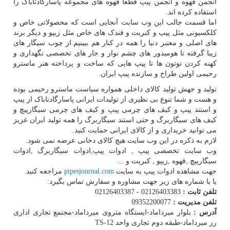
انجمن قهوه و انجمن پیپ قطعا قهوه های مجموعه پاسارگادتاباک را
استفاده کرده اند.
اما قسمت جالب این وب سایت آنجایی است که محصولاتی خاص و
کلکسیونی مثل پیپ و کبریت و فندک های خاص مثل زیپو و دیگر برند
های اصلی و معتبر دنیا را همه در کنار هم ببینیم.از چوب سیگار های
زیبا گرفته تا هومیدور های چشم نواز و جار های تخصصی نگهداری و
کهنه کردن توتون ها تا پیپ هایی که ساخت و پرداخته هنر ماسترو
رحیمی اولین طراح و سازنده پیپ ایران.
تولید و جهش تولید کالای داخلی همواره سیاست ماسترو رحیمی بوده
و هست و شما تنوع بی نظیری از تولیدات ایرانی پاسارگادتاباک از پیپ
و استند پیپ و کیف های چرمی پیپ و کیف های چرمی سیگارپیچ و
کیف های سیگاربرگ و حتی استند سیگاربرگ را همه تولید ایران عزیز
می توانید خریداری و از کالای ایرانی حمایت کنید.
لازم به ذکره در این وب سایت هیچ کالای دخانی عرضه نمی شود.
وب سایت تخصصی پیپ , ادوات پیپ,ادوات سیگاربرگ ,ادوات
سیگارپیچ ,قهوه ,زیپو , کبریت و ...
جهت مشاهده ادوات پیپ به سایت
pipesjournal.com
مراجعه کنید.
یا با شماره های زیر جهت مشاوره و سفارش تماس بگیرد:
تلفن ثابت :
02126403383 - 02126403387
تلفن مدیریت :
09352200077
آدرس
:
بلوار میرداماد-ایستگاه متروی میرداماد-مجتمع تجاری اداری
رز میرداماد-طبقه دوم تجاری واحد TS-12