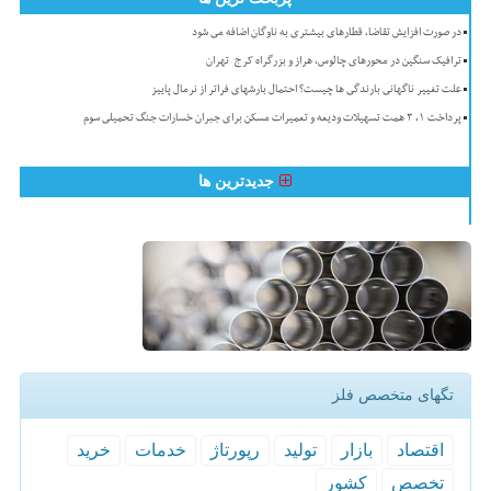
در صورت افزایش تقاضا، قطارهای بیشتری به ناوگان اضافه می شود
ترافیک سنگین در محورهای چالوس، هراز و بزرگراه کرج-تهران
علت تغییر ناگهانی بارندگی ها چیست؟ احتمال بارشهای فراتر از نرمال پاییز
پرداخت ۱، ۳ همت تسهیلات ودیعه و تعمیرات مسکن برای جبران خسارات جنگ تحمیلی سوم
جدیدترین ها
تگهای متخصص فلز
اقتصاد
بازار
تولید
رپورتاژ
خدمات
خرید
تخصص
كشور