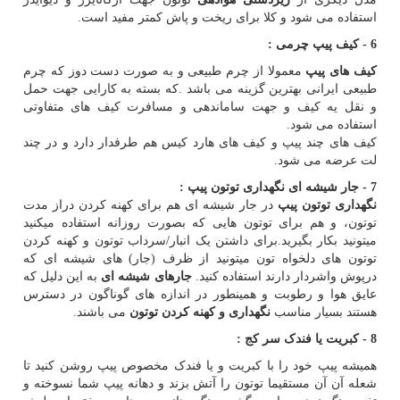
استفاده می شود و کلا برای ریخت و پاش کمتر مفید است.
6 - کیف پیپ چرمی :
کیف های پیپ
معمولا از چرم طبیعی و به صورت دست دوز که چرم
طبیعی ایرانی بهترین گزینه می باشد .که بسته به کارایی جهت حمل
و نقل یه کیف و جهت ساماندهی و مسافرت کیف های متفاوتی
استفاده می شود.
کیف های چند پیپ و کیف های هارد کیس هم طرفدار دارد و در چند
لت عرضه می شود.
7 - جار شیشه ای نگهداری توتون پیپ :
نگهداری توتون پیپ
در جار شیشه ای هم برای کهنه کردن دراز مدت
توتون، و هم برای توتون هایی که بصورت روزانه استفاده میکنید
میتونید بکار بگیرید.برای داشتن یک انبار/سرداب توتون و کهنه کردن
توتون های دلخواه تون میتونید از ظرف (جار) های شیشه ای که
درپوش واشردار دارند استفاده کنید.
جارهای شیشه ای
به این دلیل که
عایق هوا و رطوبت و همینطور در اندازه های گوناگون در دسترس
هستند بسیار مناسب
نگهداری و کهنه کردن توتون
می باشند.
8 - کبریت یا فندک سر کج :
همیشه پیپ خود را با کبریت و یا فندک مخصوص پیپ روشن کنید تا
شعله آن آن مستقیما توتون را آتش بزند و دهانه پیپ شما نسوخته و