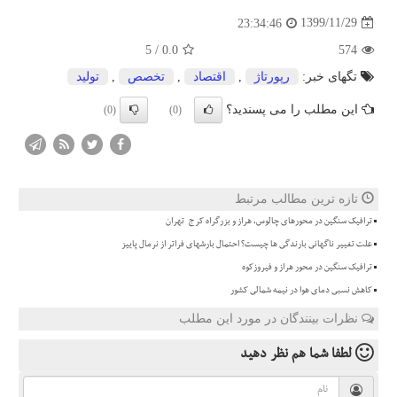
1399/11/29
23:34:46
5
/
0.0
574
تگهای خبر:
رپورتاژ
,
اقتصاد
,
تخصص
,
تولید
این مطلب را می پسندید؟
(0)
(0)
تازه ترین مطالب مرتبط
ترافیک سنگین در محورهای چالوس، هراز و بزرگراه کرج-تهران
علت تغییر ناگهانی بارندگی ها چیست؟ احتمال بارشهای فراتر از نرمال پاییز
ترافیک سنگین در محور هراز و فیروزکوه
کاهش نسبی دمای هوا در نیمه شمالی کشور
نظرات بینندگان در مورد این مطلب
لطفا شما هم
نظر دهید