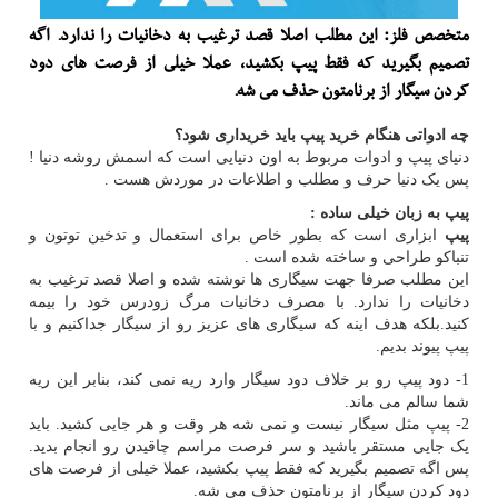
متخصص فلز: این مطلب اصلا قصد ترغیب به دخانیات را ندارد. اگه
تصمیم بگیرید كه فقط پیپ بكشید، عملا خیلی از فرصت های دود
كردن سیگار از برنامتون حذف می شه.
چه ادواتی هنگام خرید پیپ باید خریداری شود؟
دنیای پیپ و ادوات مربوط به اون دنیایی است که اسمش روشه دنیا !
پس یک دنیا حرف و مطلب و اطلاعات در موردش هست .
پیپ به زبان خیلی ساده :
پیپ
ابزاری است که بطور خاص برای استعمال و تدخین توتون و
تنباکو طراحی و ساخته شده است .
این مطلب صرفا جهت سیگاری ها نوشته شده و اصلا قصد ترغیب به
دخانیات را ندارد. با مصرف دخانیات مرگ زودرس خود را بیمه
کنید.بلکه هدف اینه که سیگاری های عزیز رو از سیگار جداکنیم و با
پیپ پیوند بدیم.
1- دود پیپ رو بر خلاف دود سیگار وارد ریه نمی کند، بنابر این ریه
شما سالم می ماند.
2- پیپ مثل سیگار نیست و نمی شه هر وقت و هر جایی کشید. باید
یک جایی مستقر باشید و سر فرصت مراسم چاقیدن رو انجام بدید.
پس اگه تصمیم بگیرید که فقط پیپ بکشید، عملا خیلی از فرصت های
دود کردن سیگار از برنامتون حذف می شه.