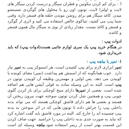
3 - برای کم کردن نیکوتین و قطران سیگار و درست کردن سیگار های
لایت و اولترا لایت، توتون اون رو با محلول های گوگردی شستشو
میدن. کاغذ سیگار هم برای روشن موندن حلقه های فسفر داره. وقتی
شما پیپ می کشید، تنباکوی خالص استفاده می کنید و اثری از گوگرد
و فسفر و کاغذ نیست. مقدار زیادی از بوی بد سیگار مال همون فسفر
و کاغذه.
ادوات پیپ :
در هنگام خرید پیپ یک سری لوازم جانبی هست(ادوات پیپ) که باید
خریداری شود.
1-
تمپر یا بیلچه پیپ
:
تمپر
ابزاری لازم برای پیپ کشیدن است، هر اسموکر پیپ به
تمپر
نیاز
دارد . خوب همانگونه که از اسمش هم پیداشت (تمپر) معنای کوبنده یا
کوبیدن می دهد، پس اولین و مهمترین وظیفه آن کوبیدن توتون در
پیپ
است. البته به این وسیله ساده به قولی آپشن هایی هم اضافه
شده است. بعضی از
تمپرها
دارای سیخ کوچکی برای باز کردن گلوی
چوبی پیپ و همچنین شل کردن توتون سوخته جهت بیرون ریختن آن
هستند و بعضی ها هم دارای قاشق کوچکی هستند که می تواند بدنه
داخلی پیپ را خراش داده تا توتون هایی که در اثر سوختن به بدنه
پیپ چسبیده اند را خارج کند. البته در مورد قاشق باید گفت اشاره کرد
که نباید به صورت جدی بدنه داخلی پیپ را خراشید. جهت صاف کردن
این قسمت بهتر است از ریمر استفاده شود.
بیلچه
وسیله ای است