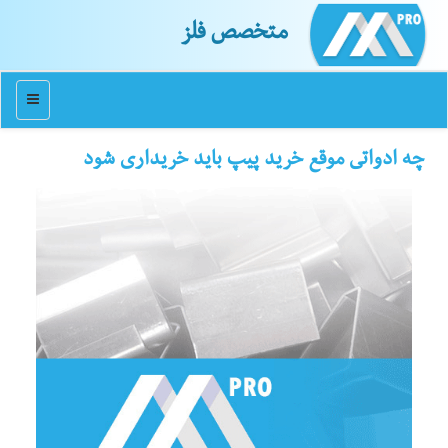
متخصص فلز
منو
چه ادواتی موقع خرید پیپ باید خریداری شود