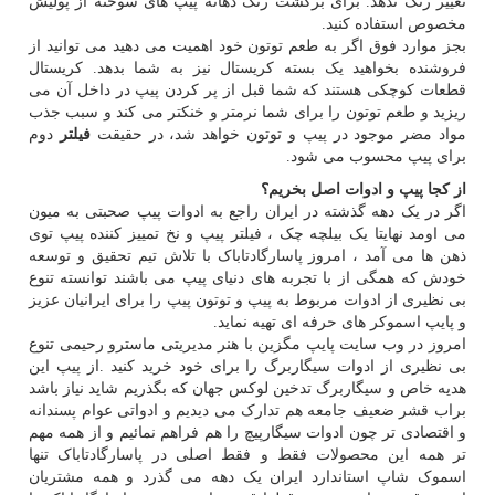
تغییر رنگ ندهد. برای برگشت رنگ دهانه پیپ های سوخته از پولیش
مخصوص استفاده کنید.
بجز موارد فوق اگر به طعم توتون خود اهمیت می دهید می توانید از
فروشنده بخواهید یک بسته کریستال نیز به شما بدهد. کریستال
قطعات کوچکی هستند که شما قبل از پر کردن پیپ در داخل آن می
ریزید و طعم توتون را برای شما نرمتر و خنکتر می کند و سبب جذب
مواد مضر موجود در پیپ و توتون خواهد شد، در حقیقت
فیلتر
دوم
برای پیپ محسوب می شود.
از کجا پیپ و ادوات اصل بخریم؟
اگر در یک دهه گذشته در ایران راجع به ادوات پیپ صحبتی به میون
می اومد نهایتا یک بیلچه چک ، فیلتر پیپ و نخ تمییز کننده پیپ توی
ذهن ها می آمد ، امروز پاسارگادتاباک با تلاش تیم تحقیق و توسعه
خودش که همگی از با تجربه های دنیای پیپ می باشند توانسته تنوع
بی نظیری از ادوات مربوط به پیپ و توتون پیپ را برای ایرانیان عزیز
و پایپ اسموکر های حرفه ای تهیه نماید.
امروز در وب سایت پایپ مگزین با هنر مدیریتی ماسترو رحیمی تنوع
بی نظیری از ادوات سیگاربرگ را برای خود خرید کنید .از پیپ این
هدیه خاص و سیگاربرگ تدخین لوکس جهان که بگذریم شاید نیاز باشد
براب قشر ضعیف جامعه هم تدارک می دیدیم و ادواتی عوام پسندانه
و اقتصادی تر چون ادوات سیگارپیچ را هم فراهم نمائیم و از همه مهم
تر همه این محصولات فقط و فقط اصلی در پاسارگادتاباک تنها
اسموک شاپ استاندارد ایران یک دهه می گذرد و همه مشتریان