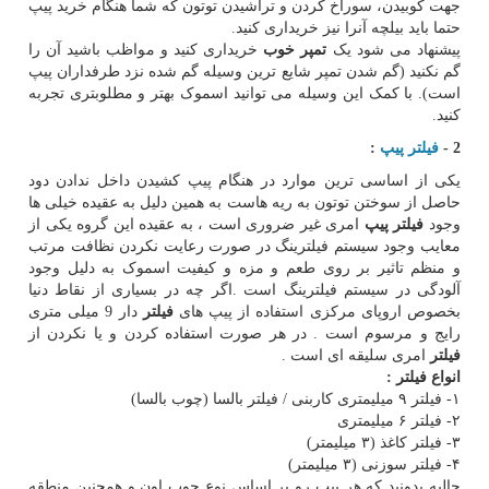
جهت کوبیدن، سوراخ کردن و تراشیدن توتون که شما هنگام خرید پیپ
حتما باید بیلچه آنرا نیز خریداری کنید.
پیشنهاد می شود یک
تمپر خوب
خریداری کنید و مواظب باشید آن را
گم نکنید (گم شدن تمپر شایع ترین وسیله گم شده نزد طرفداران پیپ
است). با کمک این وسیله می توانید اسموک بهتر و مطلوبتری تجربه
کنید.
2 -
فیلتر پیپ
:
یکی از اساسی ترین موارد در هنگام پیپ کشیدن داخل ندادن دود
حاصل از سوختن توتون به ریه هاست به همین دلیل به عقیده خیلی ها
وجود
فیلتر پیپ
امری غیر ضروری است ، به عقیده این گروه یکی از
معایب وجود سیستم فیلترینگ در صورت رعایت نکردن نظافت مرتب
و منظم تاثیر بر روی طعم و مزه و کیفیت اسموک به دلیل وجود
آلودگی در سیستم فیلترینگ است .اگر چه در بسیاری از نقاط دنیا
بخصوص اروپای مرکزی استفاده از پیپ های
فیلتر
دار 9 میلی متری
رایج و مرسوم است . در هر صورت استفاده کردن و یا نکردن از
فیلتر
امری سلیقه ای است .
انواع فیلتر :
۱- فیلتر ۹ میلیمتری کاربنی / فیلتر بالسا (چوب بالسا)
۲- فیلتر ۶ میلیمتری
۳- فیلتر کاغذ (۳ میلیمتر)
۴- فیلتر سوزنی (۳ میلیمتر)
جالبه بدونید که هر پیپ رو بر اساس نوع چوب اون و همچنین منطقه