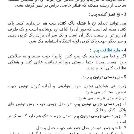
ساخت از ریشه ممکنه که
فیلتر
خاصی براش در نظر گرفته بشه.
3 -
نخ تمیز کننده پیپ:
می توانید تعدای
نخ یا فیتیله پاک کننده پیپ
هم خریداری کنید. پاک
کننده میله ای است که دور آن را الیاف نخ پوشانده است و یک طرف
آن ریز تر از سمت دیگر آن است و یک سر آن برای پاک کردن دهنی
و سر دیگر جهت پاک کردن لوله آتشگاه استفاده مک شود.
4 -
مایع نظافت پیپ
:
اگر واقعا می خواهید یک پیپ کش (پایپر) خوب بشید و به سلامتی
خود اهمیت میدید حتما بایستی روزانه نظافت عادی کنید و هفتگی
نظافت کلی انجام دهید.
5
–
زیردستی توتون پیپ :
زیردستی هوادهی توتون جهت هوادهی و آماده کردن توتون جهت
تدخین استفاده می شود.
در چند مدل عرضه می شود :
1-
زیر دستی چوبی توتون پیپ
:در مدل چوبی جهت برش توتون های
پلاگ ، کیک و فلیک
2 -
زیر دستی چرمی توتون پیپ
:مدل چرم خشک هم دارد که سبک تر
است.
3- تا شو جمع شو :در مدل جمع شو جهت حمل و نقل
مدل دیگری از
زیردستی هوادهی
توتون جهت ارگانایزر و دیوایدر