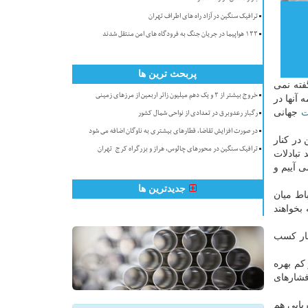
ترافیک سنگین در آزاد راه های اطراف تهران
۱۳۳ هواپیما در جریان جنگ به فرودگاه های امن منتقل شدند
پربحث ترین ها
فته نمی
خروج بیشتر از ۳ و یک دهم میلیون زائر اربعین از مرزهای زمینی
ت
جهانی
رگبار رعدوبرق در تعدادی از نواحی شمال کشور
در صورت افزایش تقاضا، قطارهای بیشتری به ناوگان اضافه می شود
در كنار
ترافیک سنگین در محورهای چالوس، هراز و بزرگراه کرج-تهران
د دریایی است اما این ۳۰ درصد مرز دریایی بسیار پرارزش است و ۹۰ درصد تبادلات
ی آییم و
جدیدترین ها
اط میان
بخواهند
صار كسب
كم بهره
فشارهای
یایی هم