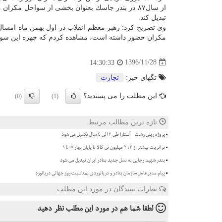
از سال۸۷ در بندر جاسك بعنوان بخشی از سواحل مك
تبدیل كند.
مكران حضور داشته است، مشاهده كردم كه چهره این سواحل 
1396/11/28
14:30:33
تگهای خبر:
تجارت
این مطلب را می پسندید؟
(0)
(1)
تازه ترین مطالب مرتبط
پروژه ریلی رشت - آستارا طی ۳ الی ۴ سال تکمیل می شود
ترانزیت بیشتر از ۳، ۲ میلیون تن کالا تا پایان بهار ۱۴۰۵
بندر شهید رجایی به نسل جدید بنادر ایران تبدیل می شود
پیام مدیرعامل سازمان بنادر و دریانوردی بمناسبت روز جهانی دریانورد
نظرات بینندگان در مورد این مطلب
لطفا شما هم
در مورد این مطلب
نظر دهید