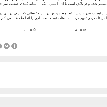
ران مستقر شده و در تلاش است تا آن را بعنوان یكی از نقاط كلیدی جمعیت سواح
وی تصریح كرد: رهبر معظم انقلاب در اول بهمن ماه امسال بر اهمیت بندر جاسك تاكید نمودند و من در این 
تا حدودی تغییر كرده، اما شتاب توسعه معناداری را آنجا ملاحظه نمی كنم.
5
/
5.0
4160