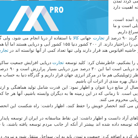
 می گردد تمدن
، آنچه اهمیت دارد
ود آمده است،
خلی است و ما
راغ داریم.
رصد از
تجارت
جهانی
كالا
با استفاده از دریا انجام می شود، ولی گ
ار دارند. از ۲۰۰ كشور دنیا ۱۵۵ كشور آبی و دریایی هستند اما آیا همه آنها در
تجار
 را بشكنیم، خاطرنشان كرد: كلید توسعه
تجارت
دریایی افزایش جمعیت ساكن 
دریاست. هم اكنون ۷۰درصد مرزهای ما زمینی و ۳۰ درص
ظر ژئوپلیتیكی هم ما در مركز انرژی جهان قرار داریم و گذرگاه دنیا به حساب م
دنبال بهره مندی از اثرات آن باشیم.
ل از منابع دریا عنوان و اظهار نمود: این قدرت شامل تولید هماهنگی و ارتب
است. تا زمانی كه در این زمینه ها به دیگران وابسته باشیم، آنها هر جا كه 
یایی محروم می كنند.
ا تلاش می كنند انحصار خویش را حفظ كنند، اظهار داشت: راه شكست این انح
ای آزاد دانست و اظهار داشت: این نقاط متاسفانه در ایران از توسعه پایدار 
كه توسعه داده شده اند بیشتر از آنكه از جانب مردم توسعه یافته باشند، با 
اد كرد و اضافه كرد: جمعیت و تمدن باید به این سواحل منتقل شود و نیروی در