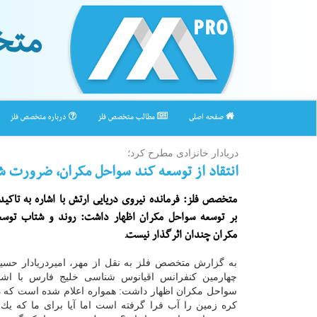
متخ
صفحه اصلی
مطالب متخصص فلز
درباره متخصص فلز
دریادار خانزادی مطرح كرد؛
انتقاد از توسعه كند سواحل مكران، ضرورت 
متخصص فلز: فرمانده نیروی دریایی ارتش با اشاره به تاكید
بر توسعه سواحل مكران اظهار داشت: روند و شتاب توسع
مكران چندان اثرگذار نیست.
به گزارش متخصص فلز به نقل از مهر، امیردریادار حسین
چهارمین كنفرانس اقیانوس شناسی خلیج فارس با اشا
سواحل مكران اظهار داشت: همواره اعلام شده است كه
كره زمین را آب فرا گرفته است اما آیا برای ما كه یك