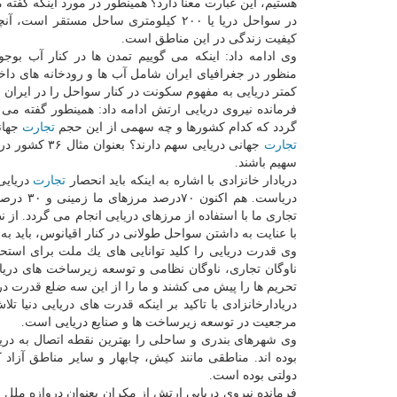
هستیم، این عبارت معنا دارد؟ همینطور در مورد اینكه گفته
در سواحل دریا یا ۲۰۰ كیلومتری ساحل مستقر است
كیفیت زندگی در این مناطق است.
وی ادامه داد: اینكه می گوییم تمدن ها در كنار آب بوج
منظور در جغرافیای ایران شامل آب ها و رودخانه های دا
كمتر دریایی به مفهوم سكونت در كنار سواحل را در ایران س
فرمانده نیروی دریایی ارتش ادامه داد: همینطور گفته می گردد ۹۰ د
گردد كه كدام كشورها و چه سهمی از این حجم
تجارت
جهانی را دراختی
تجارت
جهانی دریایی سهم دارند؟ بعنوان مثال ۳۶ كشور در حاشیه اقیانوس هند قرار دارند ولی تنها تعداد كمی از آنها توانسته اند در
سهیم باشند.
دریادار خانزادی با اشاره به اینكه باید انحصار
تجارت
دریایی
تجاری ما با استفاده از مرزهای دریایی انجام می گردد. از ن
با عنایت به داشتن سواحل طولانی در كنار اقیانوس، باید به 
وی قدرت دریایی را كلید توانایی های یك ملت برای استحصا
ناوگان تجاری، ناوگان نظامی و توسعه زیرساخت های دریایی 
تحریم ها را پیش می كشند و ما را از این سه ضلع قدرت در
دریادارخانزادی با تاكید بر اینكه قدرت های دریایی دنی
مرجعیت در توسعه زیرساخت ها و صنایع دریایی است.
وی شهرهای بندری و ساحلی را بهترین نقطه اتصال به دریاه
بوده اند. مناطقی مانند كیش، چابهار و سایر مناطق آزاد 
دولتی بوده است.
فرمانده نیروی دریایی ارتش از مكران بعنوان دروازه ملل ی