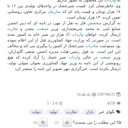
به
واردات
این محصول به كشور نداریم.
وی خاطرنشان كرد: قیمت شیرخشك در واحدهای تولیدی بین ۱۶ تا
۱۷ هزار تومان و قیمت پایه ای كه
سازمان
مركزی تعاون روستایی
تعیین كرده، ۱۳ هزار تومان است.
به گزارش
متخصص
فلز به نقل از مهر، در نامه ای كه دبیر انجمن
صنایع لبنی به محمد شریعتمداری، وزیر
صنعت
، معدن و
تجارت
ارسال كرده، خواهان
واردات
25 هزار تن شیر خام به كشور شده
است، در صورتی كه وزارت جهاد كشاورزی قبل از این اعلام نموده
بود ممنوعیت
صادرات
شیرخشك از كشور را پیگیری می كند و مخالف
این امر است. به قول رئیس هیات مدیره انجمن صنفی گاوداران،
وزیر
صنعت
در حالی
واردات
شیر خشك را آزاد كرده كه هیچ
رونوشتی از این نامه به وزیر جهاد كشاورزی بعنوان متولی تولید،
ارسال نكرده است. خبرگزاری مهر تصویر این نامه را منتشر كرد:
1397/06/21
19:46:41
5
/
5.0
4559
تگهای خبر:
بازار
,
تجارت
,
تولید
,
دولت
این مطلب را می پسندید؟
(0)
(1)