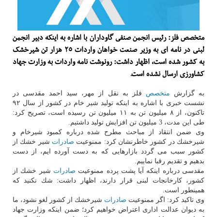
متخصص فلز: رئیس انجمن صنفی گاوداران با اشاره به اینكه دبیر انجمن
لبنی در نامه ای به وزیر صنعت خواهان واردات ۲۵ هزار تن شیرخشك
به كشور شده است، اظهار داشت: رونوشت نامه واردات به وزارت جهاد
كشاورزی ارسال نشده است.
به گزارش
متخصص
فلز به نقل از مهر، سید احمد مقدسی در
نشست خبری با اشاره به اینكه تولید شیر خام در كشور از سال ۹۲
تاكنون، از ۸ میلیون تن به ۱۱ میلیون تن رسیده است، تصریح كرد:
طی این مدت، 3 میلیون تن افزایش تولید داشتیم.
وی ضمن انتقاد از مباحث مطرح شده درباره كمبود شیرخام و
شیرخشك در كشور خاطرنشان كرد: ممنوعیت
صادرات
شیر خشك از
كشور سبب می گردد بازارهایی كه به دست آورده ایم، از دست
بدهیم و تقدیم رقبا نماییم.
مقدسی درباره اینكه آیا پشت پرده ممنوعیت
صادرات
شیر خشك از
كشور، كارخانجات لبنی قرار دارند، اظهار داشت: شك نكنید كه
همینطور است.
وی تاكید كرد: اگر ممنوعیت
صادرات
شیرخشك از كشور لغو نشود، ما
به دیوان عدالت اداری اعتراض خواهیم كرد؛ ضمن اینكه وزارت جهاد