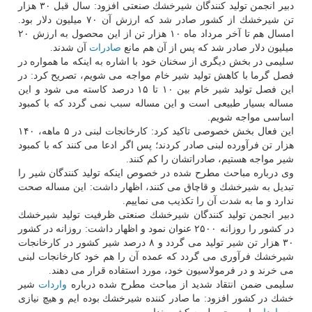
دبیر انجمن تولید كنندگان شیرخشك صنعتی افزود: سال قبل ۳۰ هزار
تن شیرخشك از كشور صادر شد كه ارزش آن ۷۰ میلیون دلار بود.
امسال هم تا آخر مرداد ماه ۱۰ هزار تن از این محصول به ارزش ۲۰
میلیون دلار صادر شد كه پس از آن هم مانع
صادرات
آن شدند.
سلیمی در بخش دیگری از سخنان خود با اشاره به اینكه ما همواره در
فصل گرما با كاهش تولید شیر خام مواجه می شویم، تصریح كرد: در
این فصل تولید شیر خام بین ۱۰ تا ۱۵ درصد كاسته می شود و این
مساله بسیار طبیعی است و این مساله سبب نمی گردد كه با كمبود
اساسی مواجه شویم.
این فعال بخش خصوصی تاكید كرد: كارخانجات لبنی در ۵ ماهه، ۱۴۰
هزار تن فرآورده لبنی صادر كردند؛ پس اگر ادعا می كنند كه با كمبود
شیر مواجه هستیم، صادراتشان را كم كنند.
وی درباره مباحث مطرح شده در خصوص اینكه تولید كنندگان شیر را
تبدیل به شیرخشك و قاچاق می كنند، اظهار داشت: این مساله صحت
ندارد و ما به شدت آن را تكذیب می نماییم.
دبیر انجمن تولید كنندگان شیرخشك صنعتی ظرفیت تولید شیرخشك
در كشور را روزانه ۲۵۰۰ عنوان نمود و اظهار داشت: روزانه در كشور
۳۰ هزار تن شیر تولید می گردد و ۸ درصد شیر كشور در كارخانجات
شیرخشك فرآوری می گردد كه عمده آن را هم خود كارخانجات لبنی
می خرند و در فرمولاسیون خود، مورد استفاده قرار می دهند.
سلیمی ضمن انتقاد شدید از مباحث مطرح شده درباره
واردات
شیر
خشك در كشور افزود: ما صادر كننده شیرخشك بوده ایم و هیچ نیازی