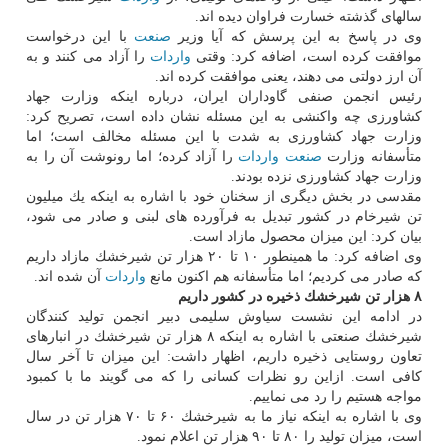
سالهای گذشته خسارت فراوان دیده اند.
وی در پاسخ به این پرسش كه آیا وزیر
صنعت
با این درخواست
موافقت كرده است، اضافه كرد: وقتی
واردات
را آزاد می كنند و به
آن ارز دولتی می دهند، یعنی موافقت كرده اند.
رئیس انجمن صنفی گاوداران ایران، درباره اینكه وزارت جهاد
كشاورزی چه واكنشی به این مسئله نشان داده است، تصریح كرد:
وزارت جهاد كشاورزی به شدت با این مسئله مخالف است؛ اما
متأسفانه وزارت
صنعت
واردات
را آزاد كرده؛ اما رونوشت آن را به
وزارت جهاد كشاورزی نزده بودند.
مقدسی در بخش دیگری از سخنان خود با اشاره به اینكه یك میلیون
تن شیرخام در كشور تبدیل به فرآورده های لبنی و صادر می شود،
بیان كرد: این میزان محصول مازاد است.
وی اضافه كرد: ما همینطور ۱۰ تا ۲۰ هزار تن شیرخشك مازاد داریم
كه صادر می كردیم؛ اما متأسفانه هم اكنون مانع
واردات
آن شده اند.
۸ هزار تن شیرخشك ذخیره در كشور داریم
در ادامه این نشست سیاوش سلیمی دبیر انجمن تولید كنندگان
شیرخشك صنعتی با اشاره به اینكه ۸ هزار تن شیرخشك در انبارهای
تعاون روستایی ذخیره داریم، اظهار داشت: این میزان تا آخر سال
كافی است. ازاین رو نظرات كسانی را كه می گویند ما با كمبود
مواجه هستیم را رد می نماییم.
وی با اشاره به اینكه نیاز ما به شیرخشك ۶۰ تا ۷۰ هزار تن در سال
است، میزان تولید را ۸۰ تا ۹۰ هزار تن اعلام نمود.