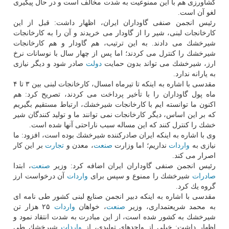
كشاورزی هم با این ممنوعیت به شدت مخالف است و در حال پیگیری
لغو آن است.
رئیس انجمن صنفی گاوداران ایران، اظهار داشت: قبل از این
كارخانجات لبنی، شیر را از گاودار می خریدند و آن را به كارخانجات
شیرخشك می دادند. به این ترتیب، هم گاودار و هم كارخانجات
شیرخشك را كنترل می كردند؛ اما پس از چهار سال با نوسانات نرخ
ارز، شیرخشك می تواند بدون حمایت
دولت
صادر شود و دیگر نیازی
به یارانه ندارد.
مقدسی با اشاره به اینكه تا تیرماه امسال، كارخانجات لبنی بین ۳ تا ۴
ماه پول گاوداران را با تأخیر پرداخت می كردند، تصریح كرد: هم
اكنون ما توانسته ایم با كارخانجات شیرخشك، ارتباط مستقیم بگیریم
كه بر این اساس، دیگر كارخانجات نمی توانند ما و تولید كنندگان شیر
خشك را كنترل كنند كه این مساله سبب ناراحتی آنها شده است.
وی با اشاره به اینكه ایران صادركننده شیرخشك بوده است، افزود: ما
نیازی به
واردات
نداریم؛ اما وزارت
صنعت
، معدن و
تجارت
بر این كار
اصرار می كند.
رئیس انجمن صنفی گاوداران ایران اضافه كرد: وزیر
صنعت
، ابتدا
صادرات
شیرخشك را ممنوع و سپس برای
واردات
آن درخواست ارز
گروه یك كرد.
مقدسی با اشاره به اینكه دبیر انجمن صنایع لبنی كشور طی نامه ای
به محمد شریعتمداری، وزیر
صنعت
، خواهان
واردات
۲۵ هزار تن
شیرخشك به كشور شده است، از این مبادرت به شدت انتقاد نمود و
اظهار داشت: خیلی از واحدهای تولیدی، از
واردات
شیرخشك طی