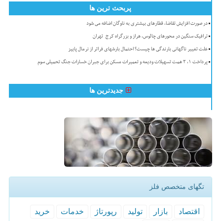
پربحث ترین ها
در صورت افزایش تقاضا، قطارهای بیشتری به ناوگان اضافه می شود
ترافیک سنگین در محورهای چالوس، هراز و بزرگراه کرج-تهران
علت تغییر ناگهانی بارندگی ها چیست؟ احتمال بارشهای فراتر از نرمال پاییز
پرداخت ۱، ۳ همت تسهیلات ودیعه و تعمیرات مسکن برای جبران خسارات جنگ تحمیلی سوم
جدیدترین ها
تگهای متخصص فلز
اقتصاد
بازار
تولید
رپورتاژ
خدمات
خرید