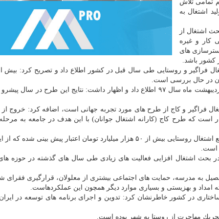
 تمامی تلاش
لید اشتغال به
حث اشتغال از
 كار و غیره
 بسترسازی های
 كشور باشد.
نون در حال بررسی است.
وی همینطور از خیز بزرگ اجرای طرح اشتغال فراگیر از اردیبهشت ماه سال ۹۷ اطلاع داد و اظهار داشت: نتایج این طرح در 
شتغال فراگیر و كاج از طرح های مورد تجربه جهانی است، اضافه كرد: خروج از
 است كه طرح كاج (كارانه اشتغال جوانان) با این هدف در جامعه به مرحله 
وی ادامه داد: برای تولید اشتغال در سال ۹۷ با احتساب منابع اشتغال روستایی بیش از ۵۰ هزار میلیارد تومان اعتبار پیش بینی
ع در بحث اشتغال افزایی فعالیت های زیادی طی سال های گذشته در حوزه ها
حصیل به مدرسه، حمایت های اجتماعی بیشتری از معلولان، قرارگیری فقرای ش
 امداد و بهزیستی و بسیاری موارد دیگر همچون این عملكردهاست.
ساختاری در كشور خاطرنشان كرد: تدوین و اجرای برنامه های توسعه در ایران
 تحریك مهاجرت از روستا به شهر بوده است.