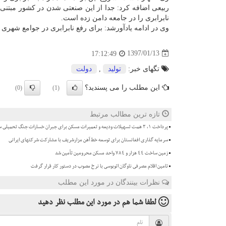
ربیعی اضافه كرد: جدا از این صنعتی شدن در كشور مبتنی
نابرابری را در جامعه دامن زده است.
وی در ادامه یادآورشد: برای رفع نابرابری در جوامع شه
1397/01/13
17:12:49
تگهای خبر:
تولید
,
دولت
این مطلب را می پسندید؟
(0)
(1)
تازه ترین مطالب مرتبط
پرداخت ۱، ۳ همت تسهیلات ودیعه و تعمیرات مسکن برای جبران خسارات جنگ تحمیلی سوم
سرمایه گذاری افغانستان برای توسعه خط آهن مزارشریف با مشارکت شرکتهای ایرانی
زمین ساخت ۴۴ هزار و ۷۸۴ واحد مسکن محرومین تأمین شد
تامین اقلام مصرفی ناوگان اتوبوسی با نرخ مصوب در دستور کار قرار گرفت
نظرات بینندگان در مورد این مطلب
لطفا شما هم
در مورد این مطلب
نظر دهید