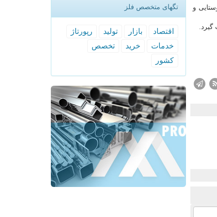
تگهای متخصص فلز
ستایی و
گیرد.
اقتصاد
بازار
تولید
رپورتاژ
خدمات
خرید
تخصص
كشور