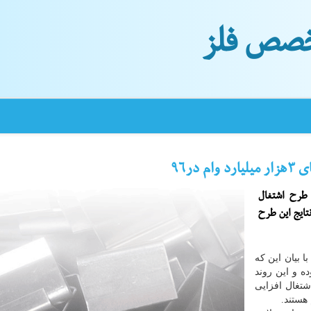
صص فلز
در۹۶
 طرح اشتغال
ار داشت: نتایج این طرح
 بیان این كه
ل های ۹۵ و ۹۶ بوده و این روند
شتغال افزایی
هستند.