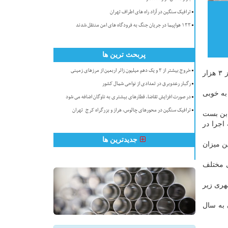
ترافیک سنگین در آزاد راه های اطراف تهران
۱۳۳ هواپیما در جریان جنگ به فرودگاه های امن منتقل شدند
پربحث ترین ها
خروج بیشتر از ۳ و یک دهم میلیون زائر اربعین از مرزهای زمینی
ربیعی از تخصیص ۳۰ هزار میلیارد تومان برای توسعه اشتغال فراگیر و روستایی طی سال قبل در كشور اطلاع داد و تصریح كرد: بیش از ۳ هزار
رگبار رعدوبرق در تعدادی از نواحی شمال کشور
سال پیشرو به خوبی
در صورت افزایش تقاضا، قطارهای بیشتری به ناوگان اضافه می شود
ترافیک سنگین در محورهای چالوس، هراز و بزرگراه کرج-تهران
 بن بست
اجرا در
جدیدترین ها
 شده كه از این میزان
ی مختلف
هری زیر
 به سال