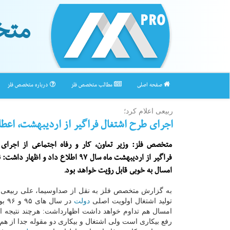
متخ
صفحه اصلی
مطالب متخصص فلز
درباره متخصص فلز
ربیعی اعلام كرد؛
اجرای طرح اشتغال فراگیر از اردیبهشت، اعطای ۳هزار میلیارد وام 
متخصص فلز: وزیر تعاون، كار و رفاه اجتماعی از اجرای
فراگیر از اردیبهشت ماه سال ۹۷ اطلاع داد و اظه
امسال به خوبی قابل رؤیت خواهد بود.
به گزارش متخصص فلز به نقل از صداوسیما، علی ربیعی با
تولید اشتغال اولویت اصلی
دولت
در سا
امسال هم تداوم خواهد داشت اظهارداشت: هرچند نتیجه ا
رفع بیكاری است ولی اشتغال و بیكاری دو مقوله جدا از هم 