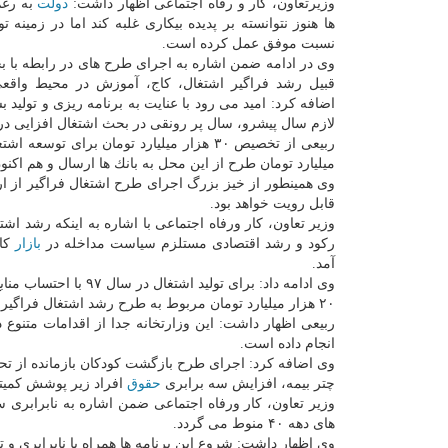
وزیرتعاون، كار و رفاه اجتماعی اظهار داشت:
دولت
به رغم
ها هنوز نتوانسته بر پدیده بیكاری غلبه كند اما در زمینه تو
نسبت موفق عمل كرده است.
وی در ادامه ضمن اشاره به اجرای طرح های در رابطه با ب
قبیل رشد فراگیر اشتغال، كاج، آموزش در محیط واقعی
اضافه كرد: امید می رود با عنایت به برنامه ریزی و تولید
لازم سال پیشرو، سال پر رونقی در بحث اشتغال افزایی در
میلیارد تومان طرح از این محل به بانك ها ارسال و هم اك
قابل رویت خواهد بود.
وزیر تعاون، كار ورفاه اجتماعی با اشاره به اینكه رشد ا
ركود و رشد اقتصادی مستلزم سیاست مداخله در
بازار
كار
آمد.
۲۰ هزار میلیارد تومان مربوط به طرح رشد اشتغال فراگیر است.
ربیعی اظهار داشت: این وزارتخانه جدا از اقدامات متنو
انجام داده است.
وی اضافه كرد: اجرای طرح بازگشت كودكان بازمانده از ت
چتر بیمه، افزایش سه برابری
حقوق
افراد زیر پوشش كمیته
وزیر تعاون، كار ورفاه اجتماعی ضمن اشاره به نابرابری 
های دهه ۴۰ منوط می گردد.
وی اظهار داشت: شروع این برنامه ها همراه با نابرابری و